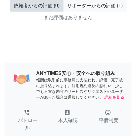
依頼者からの評価
(
0
)
サポーターからの評価
(
1
)
まだ評価はありません
ANYTIMES安心・安全への取り組み
報酬は取引前に事務局に支払われ、評価・完了後
に振り込まれます。利用規約違反の恐れや、少し
でも不審な内容のサービスやリクエストやユーザ
ーがあった場合は通報してください。
詳細を見る
perm_phone_msg
assignment_ind
tag_faces
パトロー
本人確認
評価制度
ル