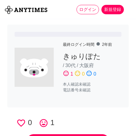
more_horiz
全て
修理・組立
家事
ログイン
新規登録
fiber_manual_record
最終ログイン時間
2年前
きゅりぽた
/
30代
/
大阪府
sentiment_satisfied
sentiment_neutral
sentiment_dissatisfied
1
0
0
本人確認未確認
電話番号未確認
favorite_border
0
tag_faces
1