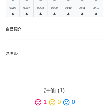
09/06
09/07
09/08
09/09
09/10
09/11
09/12
▲
▲
▲
▲
▲
▲
▲
自己紹介
スキル
評価
(
1
)
sentiment_satisfied
1
sentiment_neutral
0
sentiment_dissatisfied
0