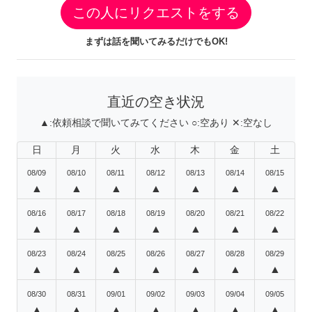
この人にリクエストをする
まずは話を聞いてみるだけでもOK!
直近の空き状況
▲:
依頼相談で聞いてみてください
○:
空あり
✕:
空なし
日
月
火
水
木
金
土
08/09
08/10
08/11
08/12
08/13
08/14
08/15
▲
▲
▲
▲
▲
▲
▲
08/16
08/17
08/18
08/19
08/20
08/21
08/22
▲
▲
▲
▲
▲
▲
▲
08/23
08/24
08/25
08/26
08/27
08/28
08/29
▲
▲
▲
▲
▲
▲
▲
08/30
08/31
09/01
09/02
09/03
09/04
09/05
▲
▲
▲
▲
▲
▲
▲