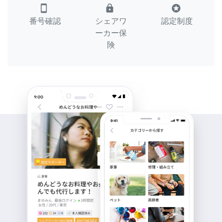
smartphone
lock
stars
番号確認
シェアワ
認定制度
ーカー保
険