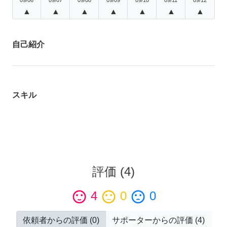
▲
▲
▲
▲
▲
▲
▲
自己紹介
スキル
評価
(
4
)
sentiment_satisfied
4
sentiment_neutral
0
sentiment_dissatisfied
0
依頼者からの評価
(
0
)
サポーターからの評価
(
4
)