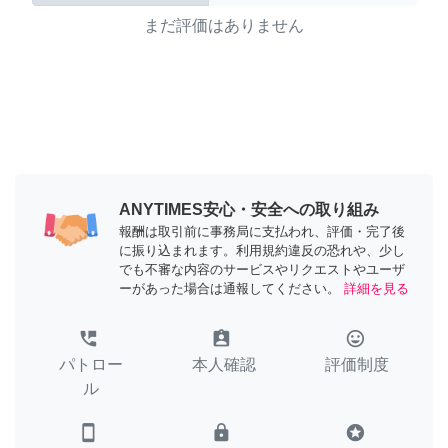
まだ評価はありません
ANYTIMES安心・安全への取り組み
報酬は取引前に事務局に支払われ、評価・完了後
に振り込まれます。利用規約違反の恐れや、少し
でも不審な内容のサービスやリクエストやユーザ
ーがあった場合は通報してください。
詳細を見る
perm_phone_msg
assignment_ind
tag_faces
パトロー
本人確認
評価制度
ル
smartphone
lock
stars