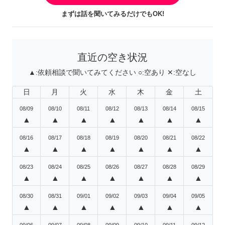
まずは話を聞いてみるだけでもOK!
直近の空き状況
▲:
依頼相談で聞いてみてください
○:
空あり
✕:
空なし
日
月
火
水
木
金
土
08/09
08/10
08/11
08/12
08/13
08/14
08/15
▲
▲
▲
▲
▲
▲
▲
08/16
08/17
08/18
08/19
08/20
08/21
08/22
▲
▲
▲
▲
▲
▲
▲
08/23
08/24
08/25
08/26
08/27
08/28
08/29
▲
▲
▲
▲
▲
▲
▲
08/30
08/31
09/01
09/02
09/03
09/04
09/05
▲
▲
▲
▲
▲
▲
▲
09/06
09/07
09/08
09/09
09/10
09/11
09/12