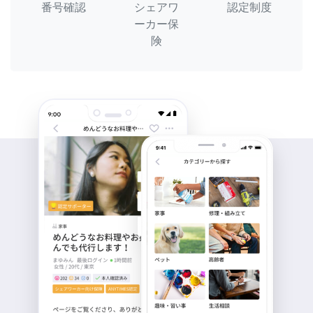
番号確認
シェアワ
認定制度
ーカー保
険