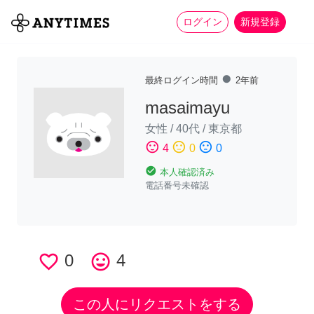
more_horiz
全て
修理・組立
家事
ログイン
新規登録
fiber_manual_record
最終ログイン時間
2年前
masaimayu
女性
/
40代
/
東京都
sentiment_satisfied
sentiment_neutral
sentiment_dissatisfied
4
0
0
check_circle
本人確認済み
電話番号未確認
favorite_border
0
tag_faces
4
この人にリクエストをする