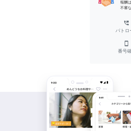
報酬
不審
perm_phone_msg
パトロ
smartphone
番号