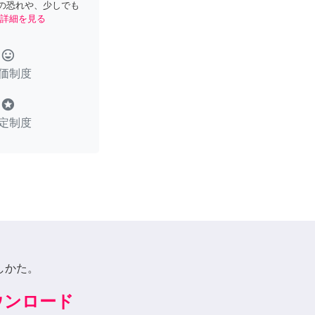
の恐れや、少しでも
詳細を見る
tag_faces
価制度
stars
定制度
しかた。
ダウンロード