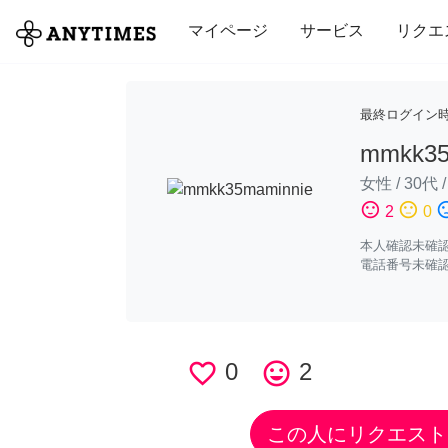
全て
修理・組立
家事
引っ越し
マイページ
サービス
リクエ
最終ログイン
mmkk35
女性
/
30代
sentiment_satisfied
sentiment_neutral
sentiment_di
2
0
本人確認未確
電話番号未確
favorite_border
0
tag_faces
2
この人にリクエスト