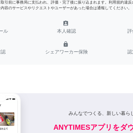
は取引前に事務局に支払われ、評価・完了後に振り込まれます。利用規約違反
な内容のサービスやリクエストやユーザーがあった場合は通報してください。
assignment_ind
ール
本人確認
評
lock
確認
シェアワーカー保険
認
みんなでつくる、新しい暮ら
ANYTIMESアプリを