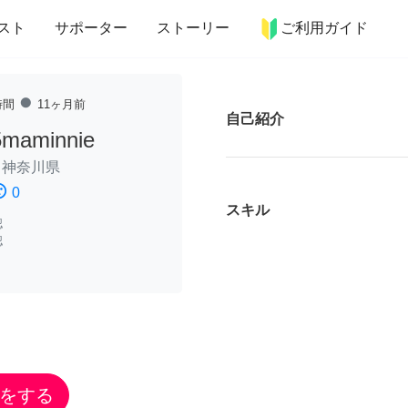
more_horiz
インテリア
趣味・習い事
ペット
料理
スト
サポーター
ストーリー
ご利用ガイド
fiber_manual_record
時間
11ヶ月前
自己紹介
maminnie
/
神奈川県
ssatisfied
0
スキル
認
認
をする