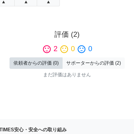
▲
▲
▲
評価
(
2
)
sentiment_satisfied
2
sentiment_neutral
0
sentiment_dissatisfied
0
依頼者からの評価
(
0
)
サポーターからの評価
(
2
)
まだ評価はありません
YTIMES安心・安全への取り組み