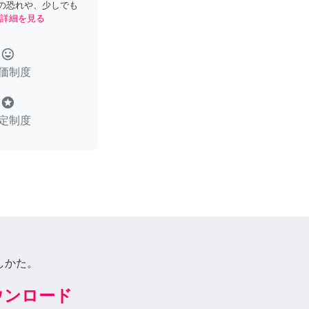
の恐れや、少しでも
詳細を見る
tag_faces
価制度
stars
定制度
しかた。
ダウンロード