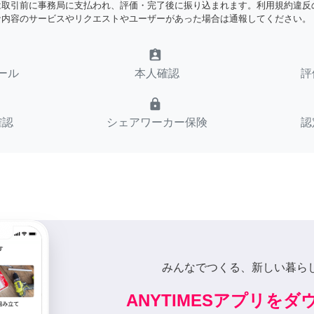
は取引前に事務局に支払われ、評価・完了後に振り込まれます。利用規約違反
な内容のサービスやリクエストやユーザーがあった場合は通報してください。
assignment_ind
ール
本人確認
評
lock
確認
シェアワーカー保険
認
みんなでつくる、新しい暮ら
ANYTIMESアプリを