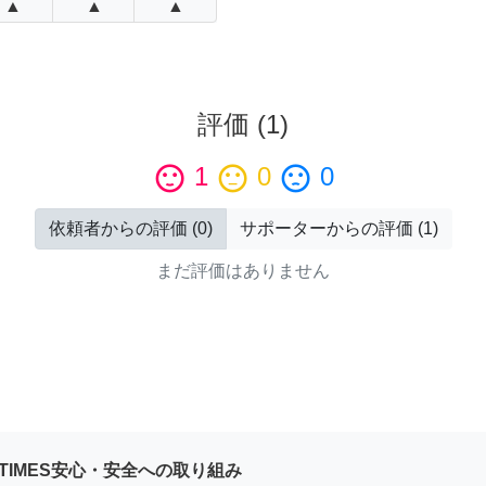
▲
▲
▲
評価
(
1
)
sentiment_satisfied
1
sentiment_neutral
0
sentiment_dissatisfied
0
依頼者からの評価
(
0
)
サポーターからの評価
(
1
)
まだ評価はありません
YTIMES安心・安全への取り組み