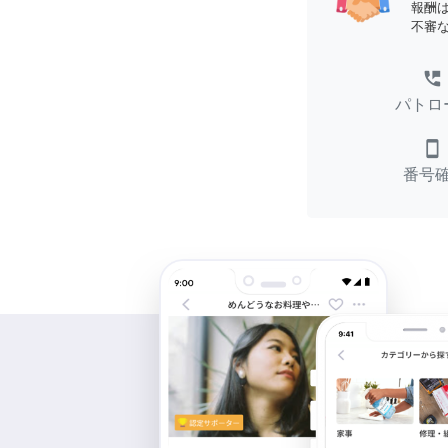
報酬
不審
perm_phone_msg
パトロ
smartphone
番号