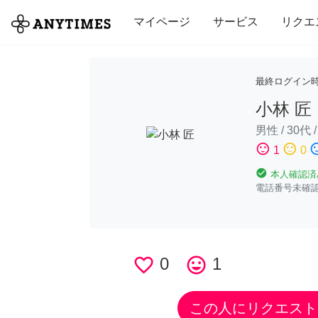
全て
修理・組立
家事
引っ越し
マイページ
サービス
リクエ
最終ログイン
小林 匠
男性
/
30代
sentiment_satisfied
sentiment_neutral
sentiment_di
1
0
check_circle
本人確認済
電話番号未確
favorite_border
0
tag_faces
1
この人にリクエスト