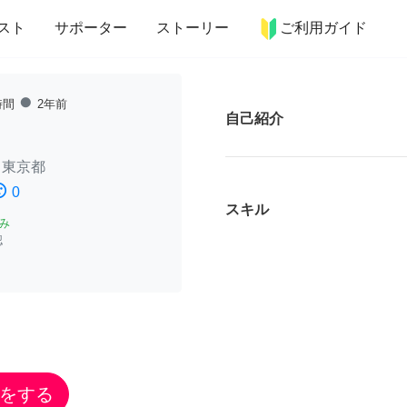
more_horiz
インテリア
趣味・習い事
ペット
料理
スト
サポーター
ストーリー
ご利用ガイド
fiber_manual_record
時間
2年前
自己紹介
/
東京都
ssatisfied
0
スキル
み
認
をする