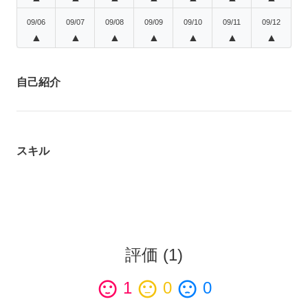
09/06
09/07
09/08
09/09
09/10
09/11
09/12
▲
▲
▲
▲
▲
▲
▲
自己紹介
スキル
評価
(
1
)
sentiment_satisfied
1
sentiment_neutral
0
sentiment_dissatisfied
0