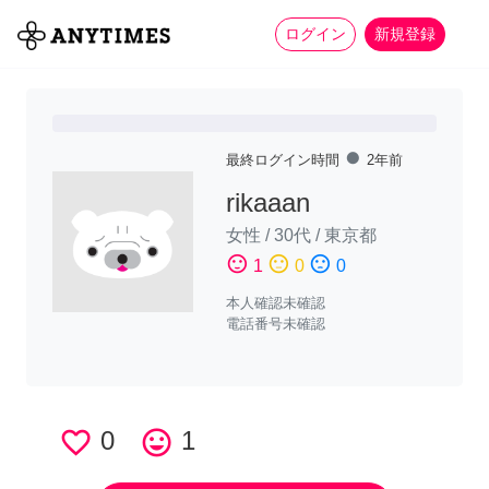
more_horiz
全て
修理・組立
家事
ログイン
新規登録
fiber_manual_record
最終ログイン時間
2年前
rikaaan
女性
/
30代
/
東京都
sentiment_satisfied
sentiment_neutral
sentiment_dissatisfied
1
0
0
本人確認未確認
電話番号未確認
favorite_border
0
tag_faces
1