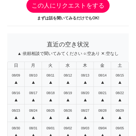
この人にリクエストをする
まずは話を聞いてみるだけでもOK!
直近の空き状況
▲:
依頼相談で聞いてみてください
○:
空あり
✕:
空なし
日
月
火
水
木
金
土
08/09
08/10
08/11
08/12
08/13
08/14
08/15
▲
▲
▲
▲
▲
▲
▲
08/16
08/17
08/18
08/19
08/20
08/21
08/22
▲
▲
▲
▲
▲
▲
▲
08/23
08/24
08/25
08/26
08/27
08/28
08/29
▲
▲
▲
▲
▲
▲
▲
08/30
08/31
09/01
09/02
09/03
09/04
09/05
▲
▲
▲
▲
▲
▲
▲