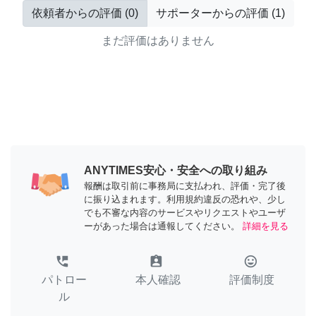
依頼者からの評価
(
0
)
サポーターからの評価
(
1
)
まだ評価はありません
ANYTIMES安心・安全への取り組み
報酬は取引前に事務局に支払われ、評価・完了後
に振り込まれます。利用規約違反の恐れや、少し
でも不審な内容のサービスやリクエストやユーザ
ーがあった場合は通報してください。
詳細を見る
perm_phone_msg
assignment_ind
tag_faces
パトロー
本人確認
評価制度
ル