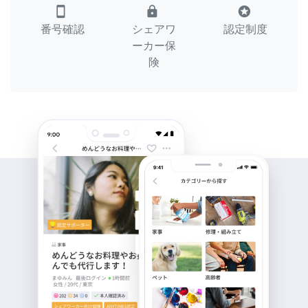
smartphone
lock
stars
番号確認
シェアワ
認定制度
ーカー保
険