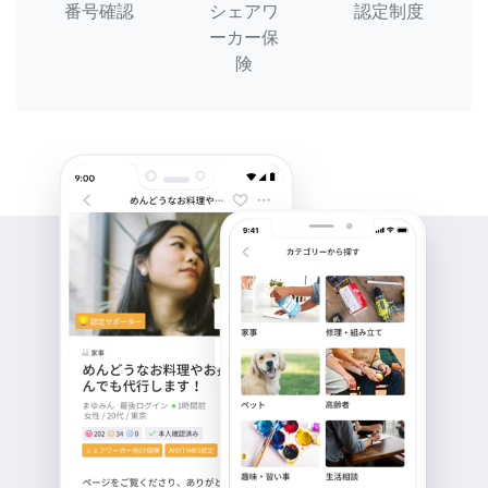
番号確認
シェアワ
認定制度
ーカー保
険