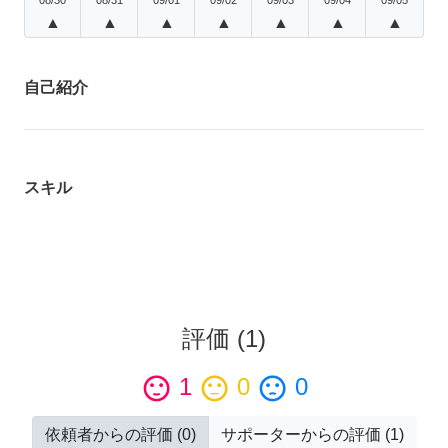
▲
▲
▲
▲
▲
▲
▲
自己紹介
スキル
評価
(
1
)
sentiment_satisfied
1
sentiment_neutral
0
sentiment_dissatisfied
0
依頼者からの評価
(
0
)
サポーターからの評価
(
1
)