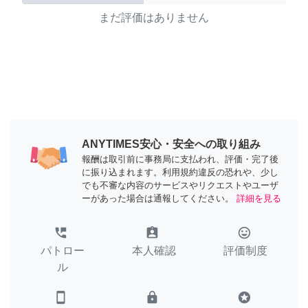
まだ評価はありません
ANYTIMES安心・安全への取り組み
報酬は取引前に事務局に支払われ、評価・完了後
に振り込まれます。利用規約違反の恐れや、少し
でも不審な内容のサービスやリクエストやユーザ
ーがあった場合は通報してください。
詳細を見る
perm_phone_msg
assignment_ind
tag_faces
パトロー
本人確認
評価制度
ル
smartphone
lock
stars