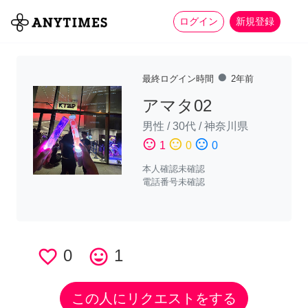
more_horiz
全て
修理・組立
家事
ログイン
新規登録
fiber_manual_record
最終ログイン時間
2年前
アマタ02
男性
/
30代
/
神奈川県
sentiment_satisfied
sentiment_neutral
sentiment_dissatisfied
1
0
0
本人確認未確認
電話番号未確認
favorite_border
0
tag_faces
1
この人にリクエストをする