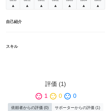
▲
▲
▲
▲
▲
▲
▲
自己紹介
スキル
評価
(
1
)
sentiment_satisfied
1
sentiment_neutral
0
sentiment_dissatisfied
0
依頼者からの評価
(
0
)
サポーターからの評価
(
1
)