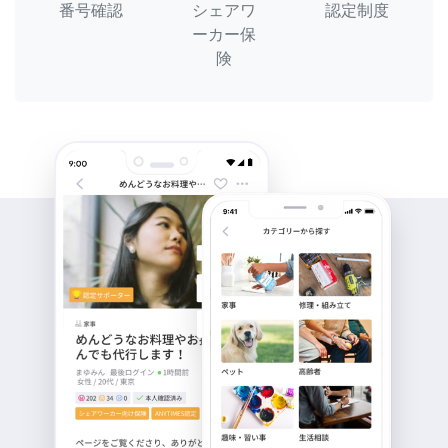
番号確認
シェアワ
認定制度
ーカー保
険