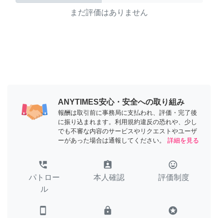
まだ評価はありません
ANYTIMES安心・安全への取り組み
報酬は取引前に事務局に支払われ、評価・完了後
に振り込まれます。利用規約違反の恐れや、少し
でも不審な内容のサービスやリクエストやユーザ
ーがあった場合は通報してください。
詳細を見る
perm_phone_msg
assignment_ind
tag_faces
パトロー
本人確認
評価制度
ル
smartphone
lock
stars