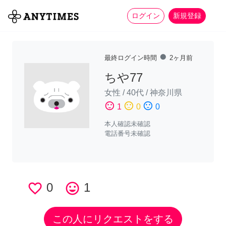
more_horiz
全て
修理・組立
家事
ログイン
新規登録
fiber_manual_record
最終ログイン時間
2ヶ月前
ちや77
女性
/
40代
/
神奈川県
sentiment_satisfied
sentiment_neutral
sentiment_dissatisfied
1
0
0
本人確認未確認
電話番号未確認
favorite_border
0
tag_faces
1
この人にリクエストをする