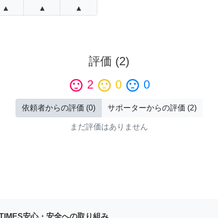
▲
▲
▲
評価
(
2
)
sentiment_satisfied
2
sentiment_neutral
0
sentiment_dissatisfied
0
依頼者からの評価
(
0
)
サポーターからの評価
(
2
)
まだ評価はありません
YTIMES安心・安全への取り組み