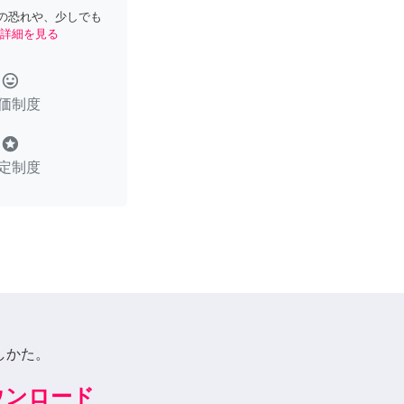
の恐れや、少しでも
詳細を見る
tag_faces
価制度
stars
定制度
しかた。
ダウンロード