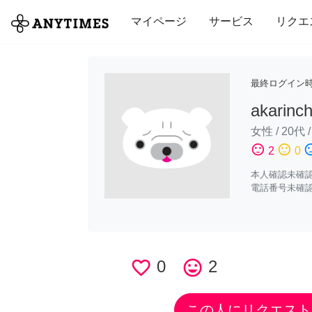
全て
修理・組立
家事
引っ越し
マイページ
サービス
リクエ
最終ログイン
akarinc
女性
/
20代
sentiment_satisfied
sentiment_neutral
sentiment_di
2
0
本人確認未確
電話番号未確
favorite_border
0
tag_faces
2
この人にリクエスト