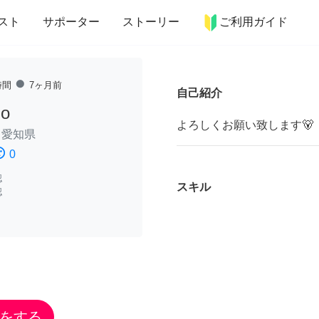
more_horiz
インテリア
趣味・習い事
ペット
料理
スト
サポーター
ストーリー
ご利用ガイド
fiber_manual_record
時間
7ヶ月前
自己紹介
ho
よろしくお願い致します🐻
/
愛知県
ssatisfied
0
認
スキル
認
をする