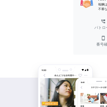
報酬
不審
perm_phone_msg
パトロ
smartphone
番号