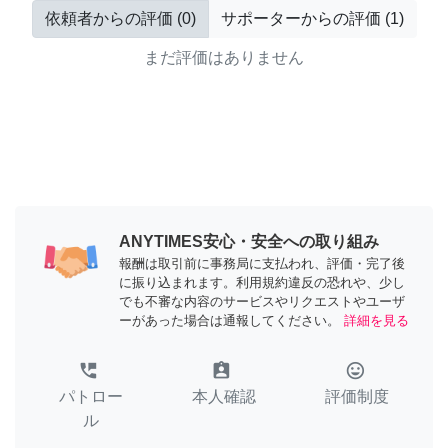
依頼者からの評価
(
0
)
サポーターからの評価
(
1
)
まだ評価はありません
ANYTIMES安心・安全への取り組み
報酬は取引前に事務局に支払われ、評価・完了後
に振り込まれます。利用規約違反の恐れや、少し
でも不審な内容のサービスやリクエストやユーザ
ーがあった場合は通報してください。
詳細を見る
perm_phone_msg
assignment_ind
tag_faces
パトロー
本人確認
評価制度
ル