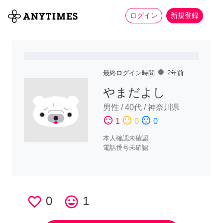
more_horiz
全て
修理・組立
家事
ログイン
新規登録
fiber_manual_record
最終ログイン時間
2年前
やまだよし
男性
/
40代
/
神奈川県
sentiment_satisfied
sentiment_neutral
sentiment_dissatisfied
1
0
0
本人確認未確認
電話番号未確認
favorite_border
0
tag_faces
1