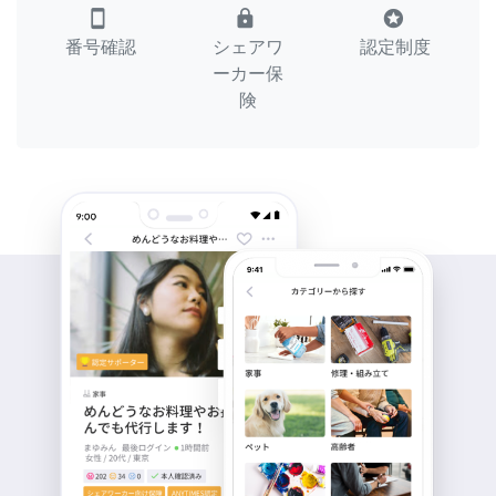
smartphone
lock
stars
番号確認
シェアワ
認定制度
ーカー保
険