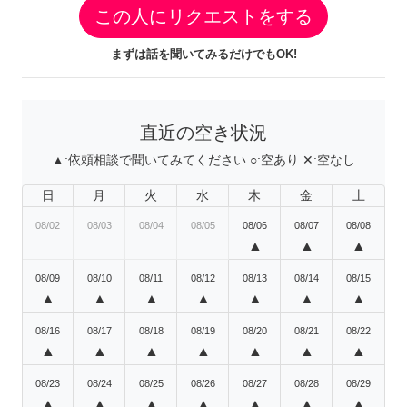
この人にリクエストをする
まずは話を聞いてみるだけでもOK!
直近の空き状況
▲:
依頼相談で聞いてみてください
○:
空あり
✕:
空なし
日
月
火
水
木
金
土
08/02
08/03
08/04
08/05
08/06
08/07
08/08
▲
▲
▲
08/09
08/10
08/11
08/12
08/13
08/14
08/15
▲
▲
▲
▲
▲
▲
▲
08/16
08/17
08/18
08/19
08/20
08/21
08/22
▲
▲
▲
▲
▲
▲
▲
08/23
08/24
08/25
08/26
08/27
08/28
08/29
▲
▲
▲
▲
▲
▲
▲