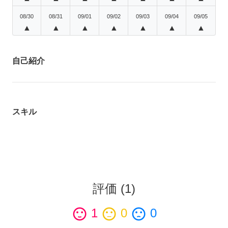
08/30
08/31
09/01
09/02
09/03
09/04
09/05
▲
▲
▲
▲
▲
▲
▲
自己紹介
スキル
評価
(
1
)
sentiment_satisfied
1
sentiment_neutral
0
sentiment_dissatisfied
0