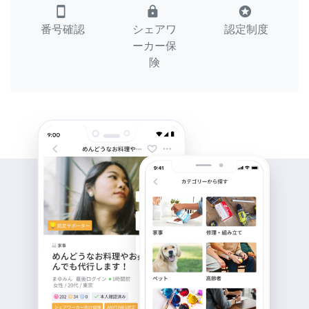
smartphone
lock
stars
番号確認
シェアワ
認定制度
ーカー保
険