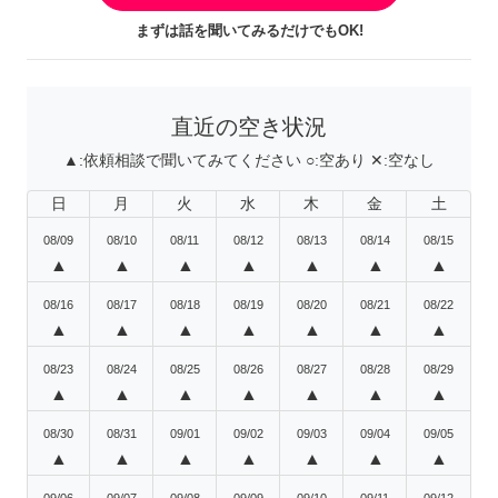
まずは話を聞いてみるだけでもOK!
直近の空き状況
▲:
依頼相談で聞いてみてください
○:
空あり
✕:
空なし
日
月
火
水
木
金
土
08/09
08/10
08/11
08/12
08/13
08/14
08/15
▲
▲
▲
▲
▲
▲
▲
08/16
08/17
08/18
08/19
08/20
08/21
08/22
▲
▲
▲
▲
▲
▲
▲
08/23
08/24
08/25
08/26
08/27
08/28
08/29
▲
▲
▲
▲
▲
▲
▲
08/30
08/31
09/01
09/02
09/03
09/04
09/05
▲
▲
▲
▲
▲
▲
▲
09/06
09/07
09/08
09/09
09/10
09/11
09/12