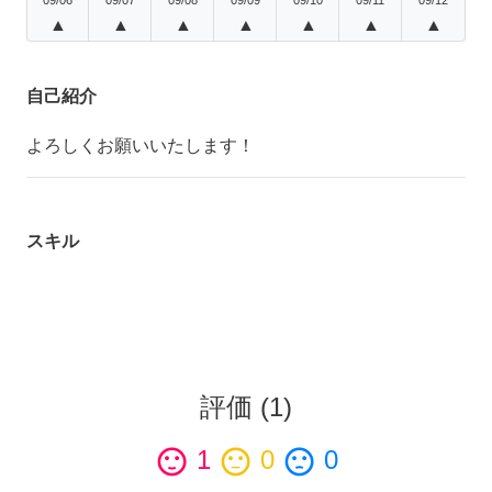
▲
▲
▲
▲
▲
▲
▲
自己紹介
よろしくお願いいたします！
スキル
評価
(
1
)
sentiment_satisfied
1
sentiment_neutral
0
sentiment_dissatisfied
0