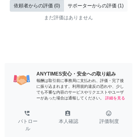
依頼者からの評価
(
0
)
サポーターからの評価
(
1
)
まだ評価はありません
ANYTIMES安心・安全への取り組み
報酬は取引前に事務局に支払われ、評価・完了後
に振り込まれます。利用規約違反の恐れや、少し
でも不審な内容のサービスやリクエストやユーザ
ーがあった場合は通報してください。
詳細を見る
perm_phone_msg
assignment_ind
tag_faces
パトロー
本人確認
評価制度
ル