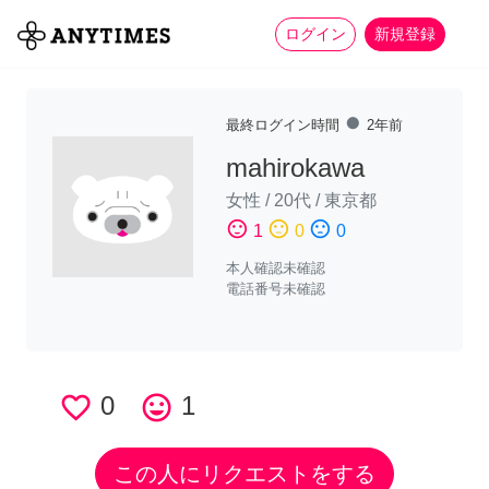
more_horiz
全て
修理・組立
家事
ログイン
新規登録
fiber_manual_record
最終ログイン時間
2年前
mahirokawa
女性
/
20代
/
東京都
sentiment_satisfied
sentiment_neutral
sentiment_dissatisfied
1
0
0
本人確認未確認
電話番号未確認
favorite_border
0
tag_faces
1
この人にリクエストをする