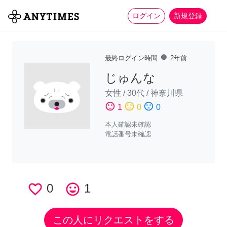
more_horiz
全て
修理・組立
家事
ログイン
新規登録
fiber_manual_record
最終ログイン時間
2年前
じゅんな
女性
/
30代
/
神奈川県
sentiment_satisfied
sentiment_neutral
sentiment_dissatisfied
1
0
0
本人確認未確認
電話番号未確認
favorite_border
0
tag_faces
1
この人にリクエストをする