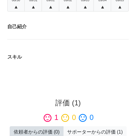
▲
▲
▲
▲
▲
▲
▲
自己紹介
スキル
評価
(
1
)
sentiment_satisfied
1
sentiment_neutral
0
sentiment_dissatisfied
0
依頼者からの評価
(
0
)
サポーターからの評価
(
1
)