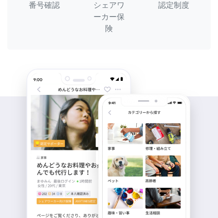
番号確認
シェアワ
認定制度
ーカー保
険