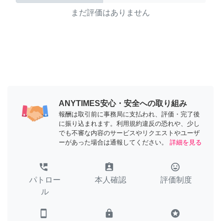
まだ評価はありません
ANYTIMES安心・安全への取り組み
報酬は取引前に事務局に支払われ、評価・完了後
に振り込まれます。利用規約違反の恐れや、少し
でも不審な内容のサービスやリクエストやユーザ
ーがあった場合は通報してください。
詳細を見る
perm_phone_msg
assignment_ind
tag_faces
パトロー
本人確認
評価制度
ル
smartphone
lock
stars