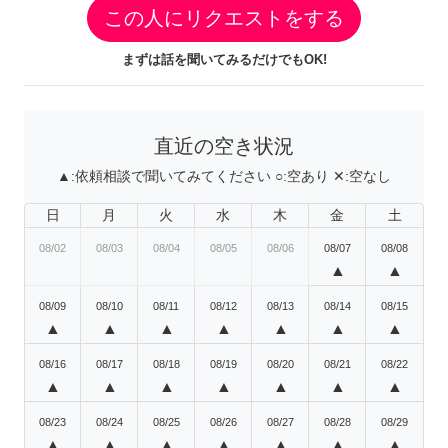
この人にリクエストをする
まずは話を聞いてみるだけでもOK!
直近の空き状況
▲:
依頼相談で聞いてみてください
○:
空あり
✕:
空なし
日
月
火
水
木
金
土
08/02
08/03
08/04
08/05
08/06
08/07
08/08
▲
▲
08/09
08/10
08/11
08/12
08/13
08/14
08/15
▲
▲
▲
▲
▲
▲
▲
08/16
08/17
08/18
08/19
08/20
08/21
08/22
▲
▲
▲
▲
▲
▲
▲
08/23
08/24
08/25
08/26
08/27
08/28
08/29
▲
▲
▲
▲
▲
▲
▲