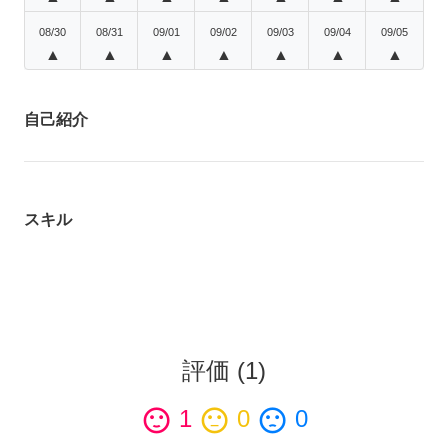
08/30
08/31
09/01
09/02
09/03
09/04
09/05
▲
▲
▲
▲
▲
▲
▲
自己紹介
スキル
評価
(
1
)
sentiment_satisfied
1
sentiment_neutral
0
sentiment_dissatisfied
0