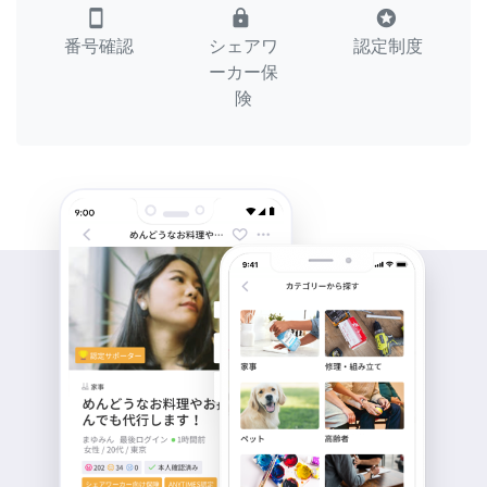
smartphone
lock
stars
番号確認
シェアワ
認定制度
ーカー保
険