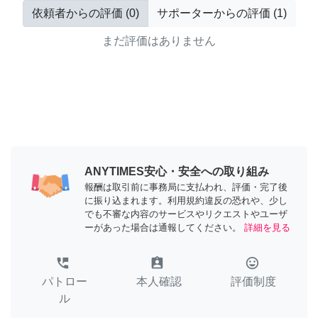
依頼者からの評価
(
0
)
サポーターからの評価
(
1
)
まだ評価はありません
ANYTIMES安心・安全への取り組み
報酬は取引前に事務局に支払われ、評価・完了後
に振り込まれます。利用規約違反の恐れや、少し
でも不審な内容のサービスやリクエストやユーザ
ーがあった場合は通報してください。
詳細を見る
perm_phone_msg
assignment_ind
tag_faces
パトロー
本人確認
評価制度
ル