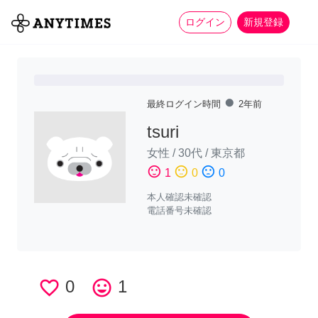
more_horiz
全て
修理・組立
家事
ログイン
新規登録
fiber_manual_record
最終ログイン時間
2年前
tsuri
女性
/
30代
/
東京都
sentiment_satisfied
sentiment_neutral
sentiment_dissatisfied
1
0
0
本人確認未確認
電話番号未確認
favorite_border
0
tag_faces
1