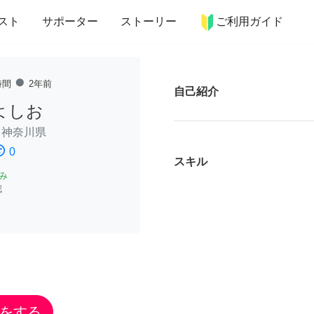
more_horiz
インテリア
趣味・習い事
ペット
料理
スト
サポーター
ストーリー
ご利用ガイド
fiber_manual_record
時間
2年前
自己紹介
よしお
/
神奈川県
ssatisfied
0
スキル
み
認
をする