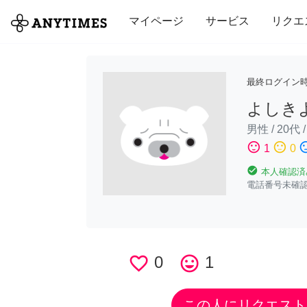
全て
修理・組立
家事
引っ越し
マイページ
サービス
リクエ
最終ログイン
よしき
男性
/
20代
sentiment_satisfied
sentiment_neutral
sentiment_di
1
0
check_circle
本人確認済
電話番号未確
favorite_border
0
tag_faces
1
この人にリクエスト