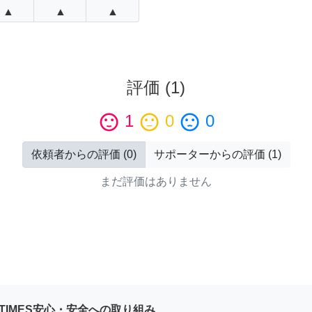
▲
▲
▲
評価
(
1
)
sentiment_satisfied
1
sentiment_neutral
0
sentiment_dissatisfied
0
依頼者からの評価
(
0
)
サポーターからの評価
(
1
)
まだ評価はありません
YTIMES安心・安全への取り組み