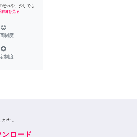
の恐れや、少しでも
詳細を見る
tag_faces
価制度
stars
定制度
しかた。
ダウンロード