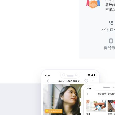
報酬
不審
perm_phone_msg
パトロ
smartphone
番号