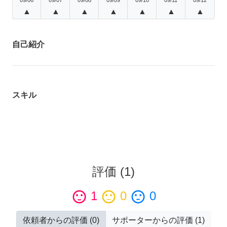
▲
▲
▲
▲
▲
▲
▲
自己紹介
スキル
評価
(
1
)
sentiment_satisfied
1
sentiment_neutral
0
sentiment_dissatisfied
0
依頼者からの評価
(
0
)
サポーターからの評価
(
1
)