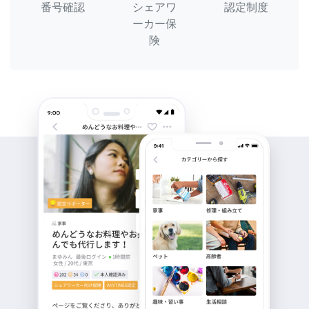
番号確認
シェアワ
認定制度
ーカー保
険