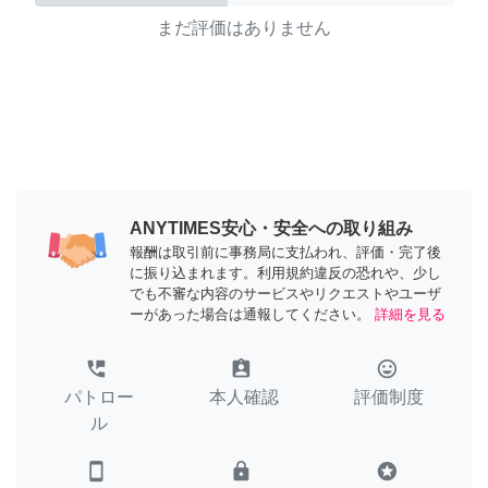
まだ評価はありません
ANYTIMES安心・安全への取り組み
報酬は取引前に事務局に支払われ、評価・完了後
に振り込まれます。利用規約違反の恐れや、少し
でも不審な内容のサービスやリクエストやユーザ
ーがあった場合は通報してください。
詳細を見る
perm_phone_msg
assignment_ind
tag_faces
パトロー
本人確認
評価制度
ル
smartphone
lock
stars