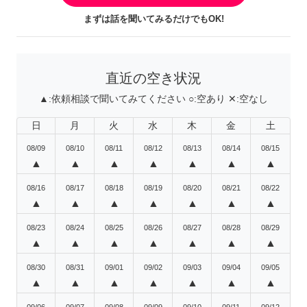
まずは話を聞いてみるだけでもOK!
直近の空き状況
▲:
依頼相談で聞いてみてください
○:
空あり
✕:
空なし
日
月
火
水
木
金
土
08/09
08/10
08/11
08/12
08/13
08/14
08/15
▲
▲
▲
▲
▲
▲
▲
08/16
08/17
08/18
08/19
08/20
08/21
08/22
▲
▲
▲
▲
▲
▲
▲
08/23
08/24
08/25
08/26
08/27
08/28
08/29
▲
▲
▲
▲
▲
▲
▲
08/30
08/31
09/01
09/02
09/03
09/04
09/05
▲
▲
▲
▲
▲
▲
▲
09/06
09/07
09/08
09/09
09/10
09/11
09/12