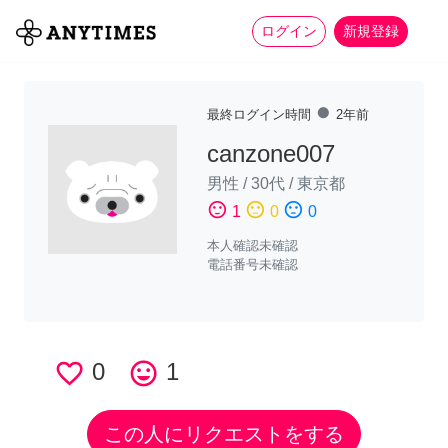
more_horiz
全て
修理・組立
家事
ログイン
新規登録
fiber_manual_record
最終ログイン時間
2年前
canzone007
男性
/
30代
/
東京都
sentiment_satisfied
sentiment_neutral
sentiment_dissatisfied
1
0
0
本人確認未確認
電話番号未確認
favorite_border
0
tag_faces
1
この人にリクエストをする