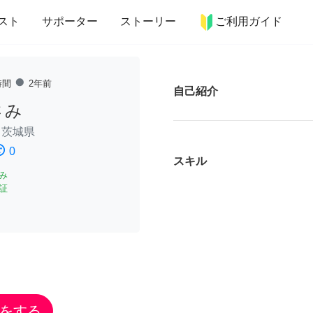
more_horiz
インテリア
趣味・習い事
ペット
料理
スト
サポーター
ストーリー
ご利用ガイド
fiber_manual_record
時間
2年前
自己紹介
さみ
/
茨城県
ssatisfied
0
スキル
み
証
をする