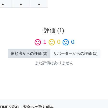
▲
▲
▲
評価
(
1
)
sentiment_satisfied
1
sentiment_neutral
0
sentiment_dissatisfied
0
依頼者からの評価
(
0
)
サポーターからの評価
(
1
)
まだ評価はありません
YTIMES安心・安全への取り組み