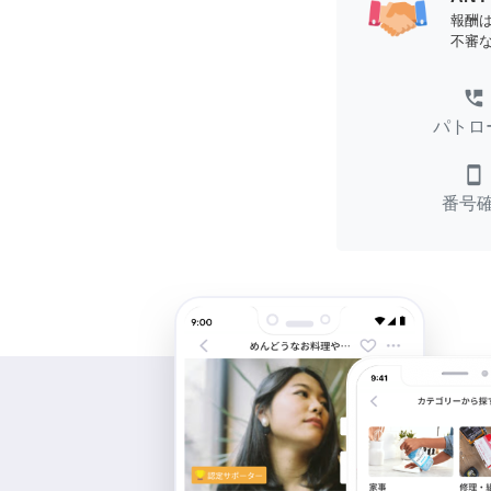
報酬
不審
perm_phone_msg
パトロ
smartphone
番号