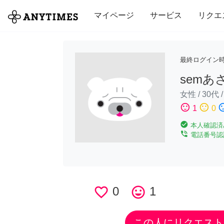
全て
修理・組立
家事
引っ越し
マイページ
サービス
リクエ
最終ログイン
semあ
女性
/
30代
sentiment_satisfied
sentiment_neutral
sentiment_di
1
0
check_circle
本人確認済
phone_in_talk
電話番号認
favorite_border
0
tag_faces
1
この人にリクエスト