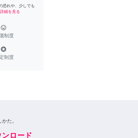
の恐れや、少しでも
詳細を見る
tag_faces
価制度
stars
定制度
しかた。
ダウンロード