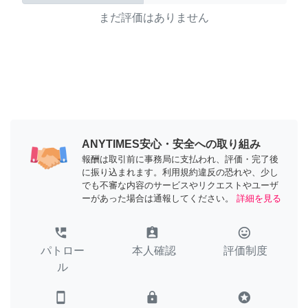
まだ評価はありません
ANYTIMES安心・安全への取り組み
報酬は取引前に事務局に支払われ、評価・完了後
に振り込まれます。利用規約違反の恐れや、少し
でも不審な内容のサービスやリクエストやユーザ
ーがあった場合は通報してください。
詳細を見る
perm_phone_msg
assignment_ind
tag_faces
パトロー
本人確認
評価制度
ル
smartphone
lock
stars