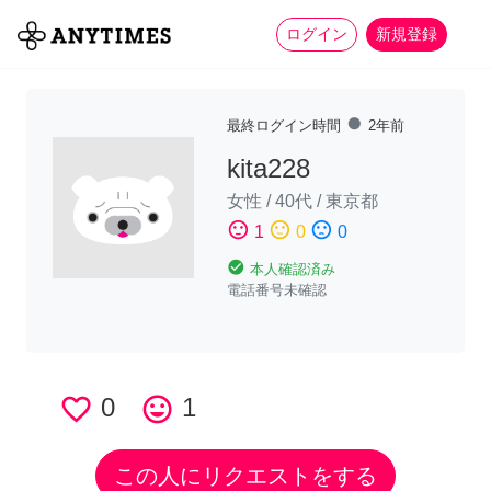
more_horiz
全て
修理・組立
家事
ログイン
新規登録
fiber_manual_record
最終ログイン時間
2年前
kita228
女性
/
40代
/
東京都
sentiment_satisfied
sentiment_neutral
sentiment_dissatisfied
1
0
0
check_circle
本人確認済み
電話番号未確認
favorite_border
0
tag_faces
1
この人にリクエストをする