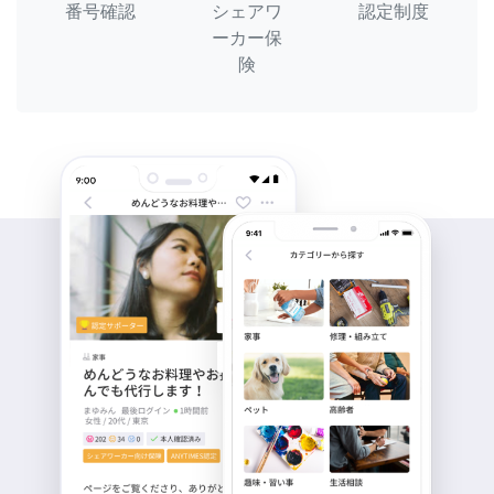
番号確認
シェアワ
認定制度
ーカー保
険