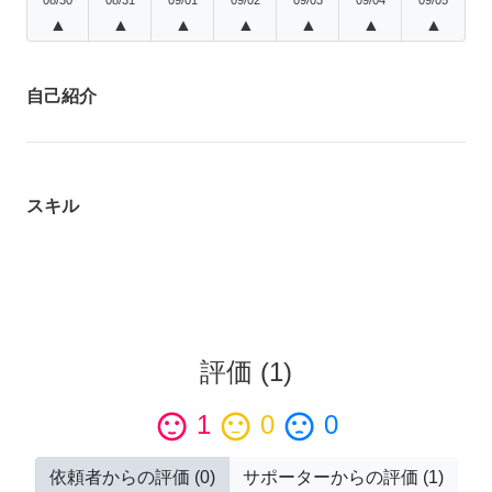
▲
▲
▲
▲
▲
▲
▲
自己紹介
スキル
評価
(
1
)
sentiment_satisfied
1
sentiment_neutral
0
sentiment_dissatisfied
0
依頼者からの評価
(
0
)
サポーターからの評価
(
1
)