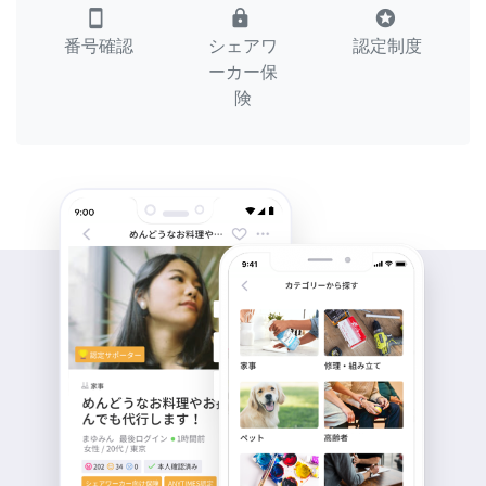
smartphone
lock
stars
番号確認
シェアワ
認定制度
ーカー保
険