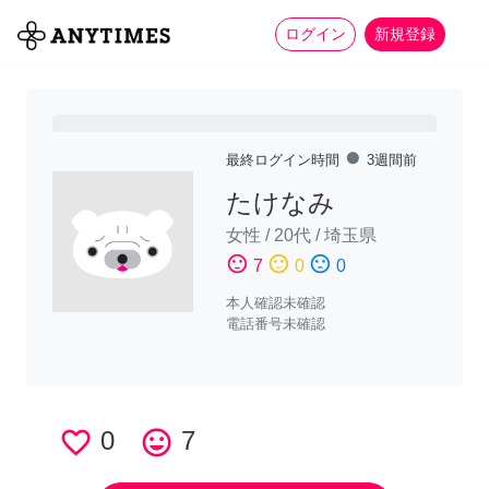
more_horiz
全て
修理・組立
家事
ログイン
新規登録
fiber_manual_record
最終ログイン時間
3週間前
たけなみ
女性
/
20代
/
埼玉県
sentiment_satisfied
sentiment_neutral
sentiment_dissatisfied
7
0
0
本人確認未確認
電話番号未確認
favorite_border
0
tag_faces
7