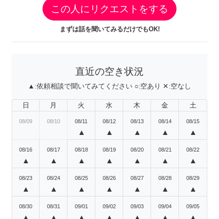
この人にリクエストをする
まずは話を聞いてみるだけでもOK!
直近の空き状況
▲:
依頼相談で聞いてみてください
○:
空あり
✕:
空なし
日
月
火
水
木
金
土
08/09
08/10
08/11
08/12
08/13
08/14
08/15
▲
▲
▲
▲
▲
08/16
08/17
08/18
08/19
08/20
08/21
08/22
▲
▲
▲
▲
▲
▲
▲
08/23
08/24
08/25
08/26
08/27
08/28
08/29
▲
▲
▲
▲
▲
▲
▲
08/30
08/31
09/01
09/02
09/03
09/04
09/05
▲
▲
▲
▲
▲
▲
▲