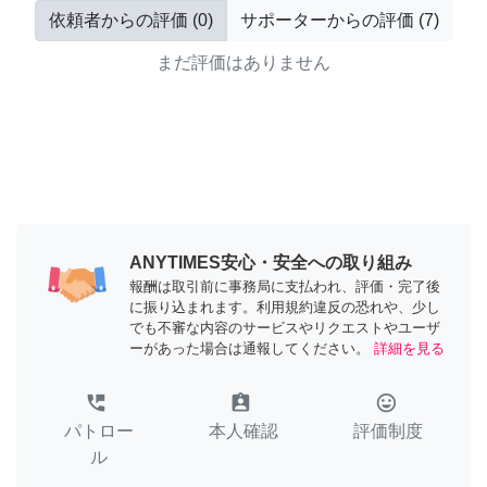
依頼者からの評価
(
0
)
サポーターからの評価
(
7
)
まだ評価はありません
ANYTIMES安心・安全への取り組み
報酬は取引前に事務局に支払われ、評価・完了後
に振り込まれます。利用規約違反の恐れや、少し
でも不審な内容のサービスやリクエストやユーザ
ーがあった場合は通報してください。
詳細を見る
perm_phone_msg
assignment_ind
tag_faces
パトロー
本人確認
評価制度
ル