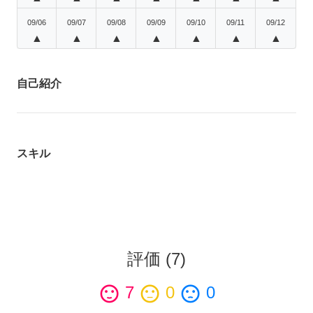
09/06
09/07
09/08
09/09
09/10
09/11
09/12
▲
▲
▲
▲
▲
▲
▲
自己紹介
スキル
評価
(
7
)
sentiment_satisfied
7
sentiment_neutral
0
sentiment_dissatisfied
0