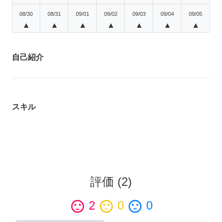
08/30
08/31
09/01
09/02
09/03
09/04
09/05
▲
▲
▲
▲
▲
▲
▲
自己紹介
スキル
評価
(
2
)
sentiment_satisfied
2
sentiment_neutral
0
sentiment_dissatisfied
0