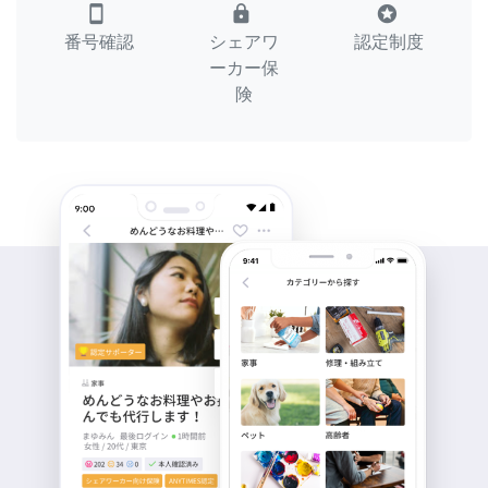
smartphone
lock
stars
番号確認
シェアワ
認定制度
ーカー保
険