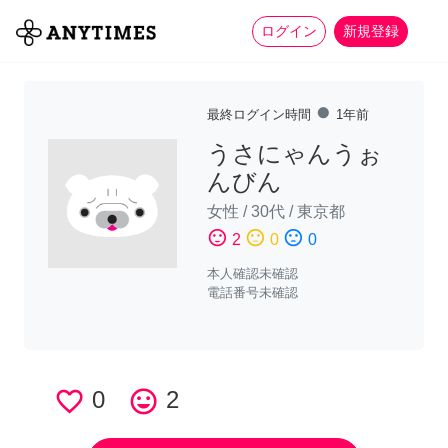
more_horiz
全て
修理・組立
家事
ログイン
新規登録
fiber_manual_record
最終ログイン時間
1年前
うさにゃんうぉ
んびん
女性
/
30代
/
東京都
sentiment_satisfied
sentiment_neutral
sentiment_dissatisfied
2
0
0
本人確認未確認
電話番号未確認
favorite_border
0
tag_faces
2