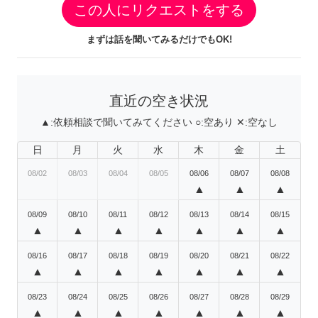
この人にリクエストをする
まずは話を聞いてみるだけでもOK!
直近の空き状況
▲:
依頼相談で聞いてみてください
○:
空あり
✕:
空なし
日
月
火
水
木
金
土
08/02
08/03
08/04
08/05
08/06
08/07
08/08
▲
▲
▲
08/09
08/10
08/11
08/12
08/13
08/14
08/15
▲
▲
▲
▲
▲
▲
▲
08/16
08/17
08/18
08/19
08/20
08/21
08/22
▲
▲
▲
▲
▲
▲
▲
08/23
08/24
08/25
08/26
08/27
08/28
08/29
▲
▲
▲
▲
▲
▲
▲