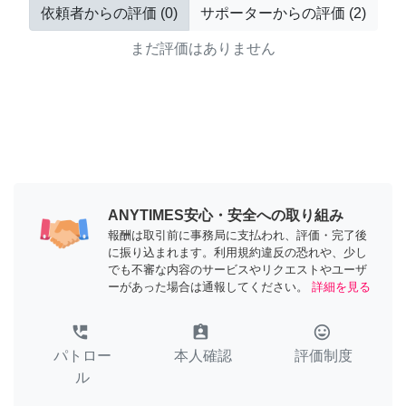
依頼者からの評価
(
0
)
サポーターからの評価
(
2
)
まだ評価はありません
ANYTIMES安心・安全への取り組み
報酬は取引前に事務局に支払われ、評価・完了後
に振り込まれます。利用規約違反の恐れや、少し
でも不審な内容のサービスやリクエストやユーザ
ーがあった場合は通報してください。
詳細を見る
perm_phone_msg
assignment_ind
tag_faces
パトロー
本人確認
評価制度
ル