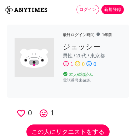
more_horiz
全て
修理・組立
家事
ログイン
新規登録
fiber_manual_record
最終ログイン時間
1年前
ジェッシー
男性
/
20代
/
東京都
sentiment_satisfied
sentiment_neutral
sentiment_dissatisfied
1
0
0
check_circle
本人確認済み
電話番号未確認
favorite_border
0
tag_faces
1
この人にリクエストをする