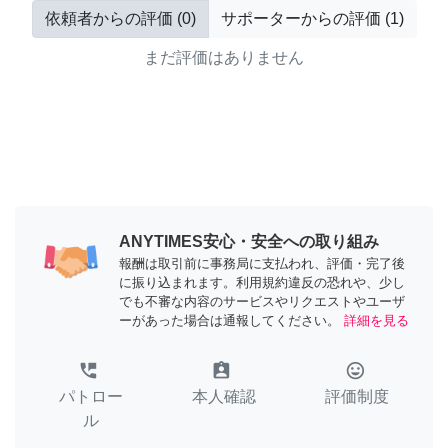
依頼者からの評価
(
0
)
サポーターからの評価
(
1
)
まだ評価はありません
ANYTIMES安心・安全への取り組み
報酬は取引前に事務局に支払われ、評価・完了後
に振り込まれます。利用規約違反の恐れや、少し
でも不審な内容のサービスやリクエストやユーザ
ーがあった場合は通報してください。
詳細を見る
perm_phone_msg
assignment_ind
tag_faces
パトロー
本人確認
評価制度
ル