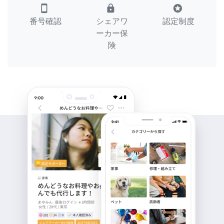
smartphone
lock
stars
番号確認
シェアワ
認定制度
ーカー保
険