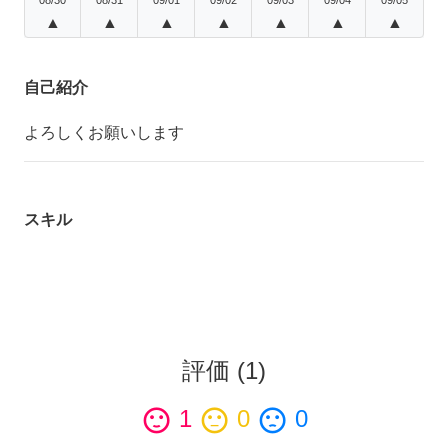
▲
▲
▲
▲
▲
▲
▲
自己紹介
よろしくお願いします
スキル
評価
(
1
)
sentiment_satisfied
1
sentiment_neutral
0
sentiment_dissatisfied
0