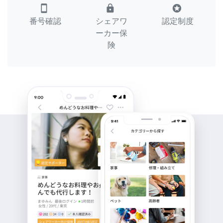
smartphone
lock
stars
番号確認
シェアワ
認定制度
ーカー保
険