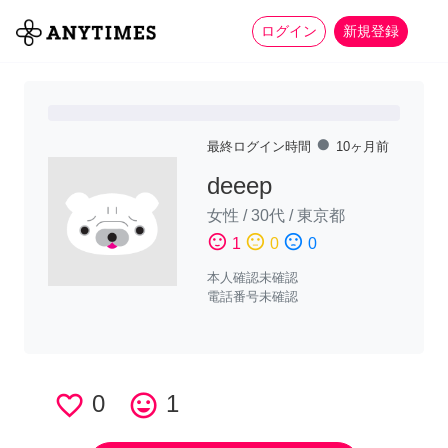
more_horiz
全て
修理・組立
家事
ログイン
新規登録
fiber_manual_record
最終ログイン時間
10ヶ月前
deeep
女性
/
30代
/
東京都
sentiment_satisfied
sentiment_neutral
sentiment_dissatisfied
1
0
0
本人確認未確認
電話番号未確認
favorite_border
0
tag_faces
1