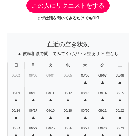
この人にリクエストをする
まずは話を聞いてみるだけでもOK!
直近の空き状況
▲:
依頼相談で聞いてみてください
○:
空あり
✕:
空なし
日
月
火
水
木
金
土
08/02
08/03
08/04
08/05
08/06
08/07
08/08
▲
▲
▲
08/09
08/10
08/11
08/12
08/13
08/14
08/15
▲
▲
▲
▲
▲
▲
▲
08/16
08/17
08/18
08/19
08/20
08/21
08/22
▲
▲
▲
▲
▲
▲
▲
08/23
08/24
08/25
08/26
08/27
08/28
08/29
▲
▲
▲
▲
▲
▲
▲