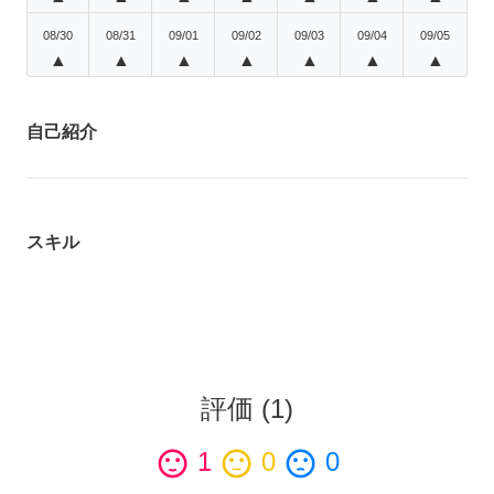
08/30
08/31
09/01
09/02
09/03
09/04
09/05
▲
▲
▲
▲
▲
▲
▲
自己紹介
スキル
評価
(
1
)
sentiment_satisfied
1
sentiment_neutral
0
sentiment_dissatisfied
0