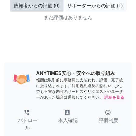
依頼者からの評価
(
0
)
サポーターからの評価
(
1
)
まだ評価はありません
ANYTIMES安心・安全への取り組み
報酬は取引前に事務局に支払われ、評価・完了後
に振り込まれます。利用規約違反の恐れや、少し
でも不審な内容のサービスやリクエストやユーザ
ーがあった場合は通報してください。
詳細を見る
perm_phone_msg
assignment_ind
tag_faces
パトロー
本人確認
評価制度
ル