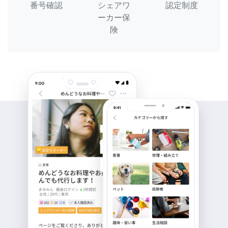
番号確認
シェアワ
認定制度
ーカー保
険