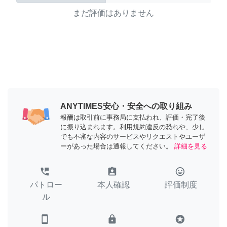
まだ評価はありません
ANYTIMES安心・安全への取り組み
報酬は取引前に事務局に支払われ、評価・完了後
に振り込まれます。利用規約違反の恐れや、少し
でも不審な内容のサービスやリクエストやユーザ
ーがあった場合は通報してください。
詳細を見る
perm_phone_msg
assignment_ind
tag_faces
パトロー
本人確認
評価制度
ル
smartphone
lock
stars