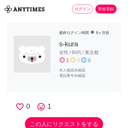
more_horiz
全て
修理・組立
家事
ログイン
新規登録
fiber_manual_record
最終ログイン時間
8ヶ月前
s-kura
女性
/
60代
/
東京都
sentiment_satisfied
sentiment_neutral
sentiment_dissatisfied
1
0
0
本人確認未確認
電話番号未確認
favorite_border
0
tag_faces
1
この人にリクエストをする