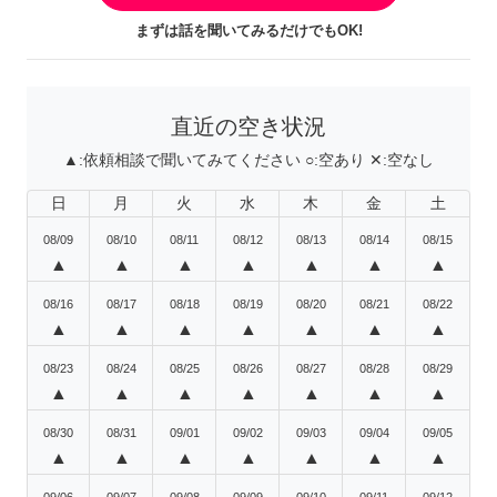
まずは話を聞いてみるだけでもOK!
直近の空き状況
▲:
依頼相談で聞いてみてください
○:
空あり
✕:
空なし
日
月
火
水
木
金
土
08/09
08/10
08/11
08/12
08/13
08/14
08/15
▲
▲
▲
▲
▲
▲
▲
08/16
08/17
08/18
08/19
08/20
08/21
08/22
▲
▲
▲
▲
▲
▲
▲
08/23
08/24
08/25
08/26
08/27
08/28
08/29
▲
▲
▲
▲
▲
▲
▲
08/30
08/31
09/01
09/02
09/03
09/04
09/05
▲
▲
▲
▲
▲
▲
▲
09/06
09/07
09/08
09/09
09/10
09/11
09/12