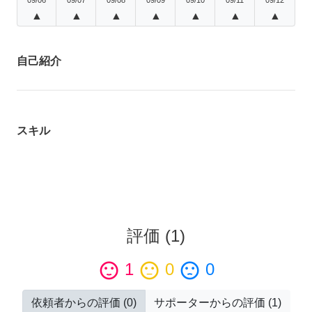
▲
▲
▲
▲
▲
▲
▲
自己紹介
スキル
評価
(
1
)
sentiment_satisfied
1
sentiment_neutral
0
sentiment_dissatisfied
0
依頼者からの評価
(
0
)
サポーターからの評価
(
1
)