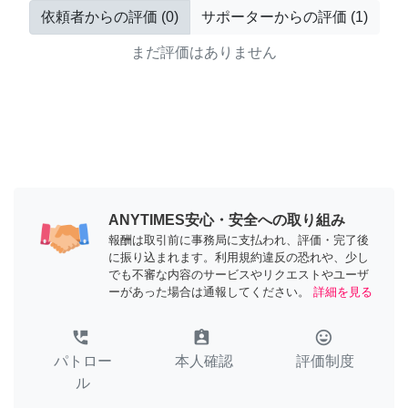
依頼者からの評価
(
0
)
サポーターからの評価
(
1
)
まだ評価はありません
ANYTIMES安心・安全への取り組み
報酬は取引前に事務局に支払われ、評価・完了後
に振り込まれます。利用規約違反の恐れや、少し
でも不審な内容のサービスやリクエストやユーザ
ーがあった場合は通報してください。
詳細を見る
perm_phone_msg
assignment_ind
tag_faces
パトロー
本人確認
評価制度
ル