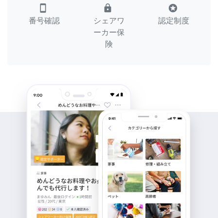
smartphone
lock
stars
番号確認
シェアワ
認定制度
ーカー保
険