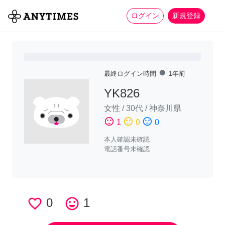
more_horiz
全て
修理・組立
家事
ログイン
新規登録
fiber_manual_record
最終ログイン時間
1年前
YK826
女性
/
30代
/
神奈川県
sentiment_satisfied
sentiment_neutral
sentiment_dissatisfied
1
0
0
本人確認未確認
電話番号未確認
favorite_border
0
tag_faces
1