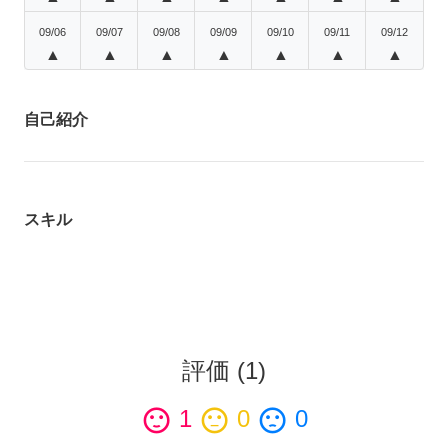
09/06
09/07
09/08
09/09
09/10
09/11
09/12
▲
▲
▲
▲
▲
▲
▲
自己紹介
スキル
評価
(
1
)
sentiment_satisfied
1
sentiment_neutral
0
sentiment_dissatisfied
0