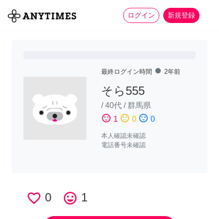
more_horiz
全て
修理・組立
家事
ログイン
新規登録
fiber_manual_record
最終ログイン時間
2年前
そら555
/
40代
/
群馬県
sentiment_satisfied
sentiment_neutral
sentiment_dissatisfied
1
0
0
本人確認未確認
電話番号未確認
favorite_border
0
tag_faces
1