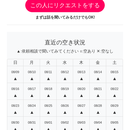
この人にリクエストをする
まずは話を聞いてみるだけでもOK!
直近の空き状況
▲:
依頼相談で聞いてみてください
○:
空あり
✕:
空なし
日
月
火
水
木
金
土
08/09
08/10
08/11
08/12
08/13
08/14
08/15
▲
▲
▲
▲
▲
▲
▲
08/16
08/17
08/18
08/19
08/20
08/21
08/22
▲
▲
▲
▲
▲
▲
▲
08/23
08/24
08/25
08/26
08/27
08/28
08/29
▲
▲
▲
▲
▲
▲
▲
08/30
08/31
09/01
09/02
09/03
09/04
09/05
▲
▲
▲
▲
▲
▲
▲