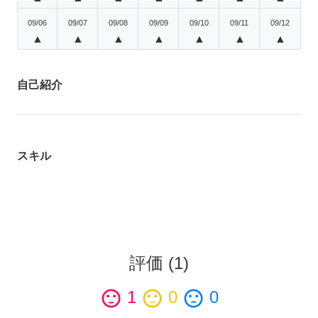
09/06
09/07
09/08
09/09
09/10
09/11
09/12
▲
▲
▲
▲
▲
▲
▲
自己紹介
スキル
評価
(
1
)
sentiment_satisfied
1
sentiment_neutral
0
sentiment_dissatisfied
0