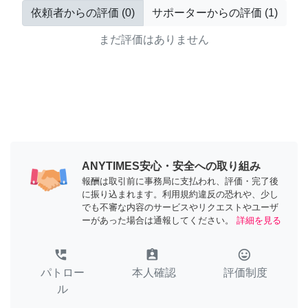
依頼者からの評価
(
0
)
サポーターからの評価
(
1
)
まだ評価はありません
ANYTIMES安心・安全への取り組み
報酬は取引前に事務局に支払われ、評価・完了後
に振り込まれます。利用規約違反の恐れや、少し
でも不審な内容のサービスやリクエストやユーザ
ーがあった場合は通報してください。
詳細を見る
perm_phone_msg
assignment_ind
tag_faces
パトロー
本人確認
評価制度
ル