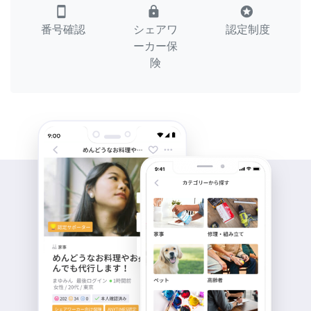
smartphone
lock
stars
番号確認
シェアワ
認定制度
ーカー保
険