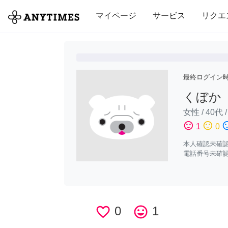
全て
修理・組立
家事
引っ越し
マイページ
サービス
リクエ
最終ログイン
くぼか
女性
/
40代
sentiment_satisfied
sentiment_neutral
sentiment_di
1
0
本人確認未確
電話番号未確
favorite_border
0
tag_faces
1