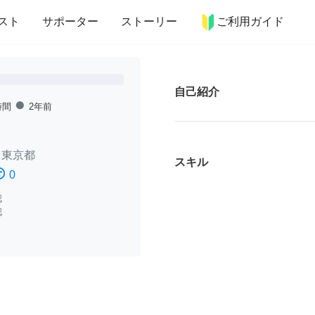
more_horiz
インテリア
趣味・習い事
ペット
料理
スト
サポーター
ストーリー
ご利用ガイド
自己紹介
fiber_manual_record
時間
2年前
/
東京都
スキル
ssatisfied
0
認
認