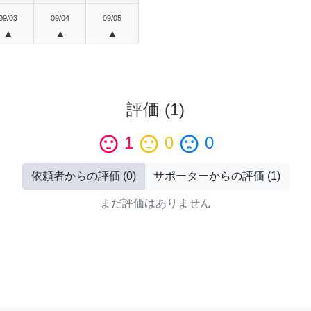
09/03
09/04
09/05
▲
▲
▲
評価
(
1
)
sentiment_satisfied
1
sentiment_neutral
0
sentiment_dissatisfied
0
依頼者からの評価
(
0
)
サポーターからの評価
(
1
)
まだ評価はありません