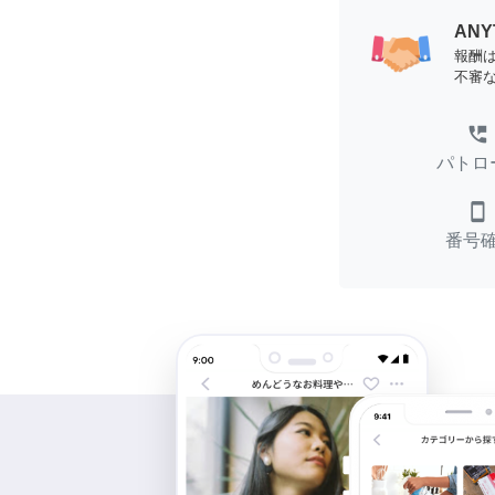
AN
報酬
不審
perm_phone_msg
パトロ
smartphone
番号