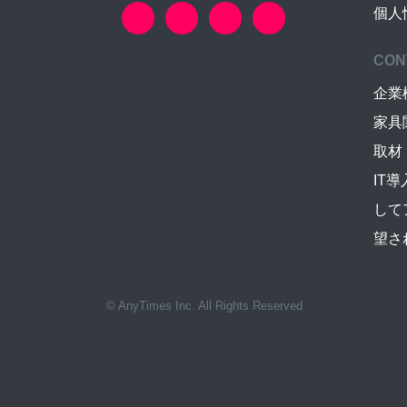
個人
CON
企業
家具
取材
IT
して
望さ
© AnyTimes Inc. All Rights Reserved