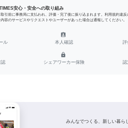
YTIMES安心・安全への取り組み
は取引前に事務局に支払われ、評価・完了後に振り込まれます。利用規約違反
な内容のサービスやリクエストやユーザーがあった場合は通報してください。
assignment_ind
ール
本人確認
評
lock
確認
シェアワーカー保険
認
みんなでつくる、新しい暮ら