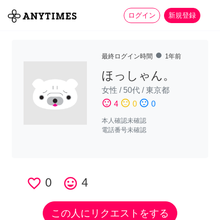
more_horiz
全て
修理・組立
家事
ログイン
新規登録
fiber_manual_record
最終ログイン時間
1年前
ほっしゃん。
女性
/
50代
/
東京都
sentiment_satisfied
sentiment_neutral
sentiment_dissatisfied
4
0
0
本人確認未確認
電話番号未確認
favorite_border
0
tag_faces
4
この人にリクエストをする