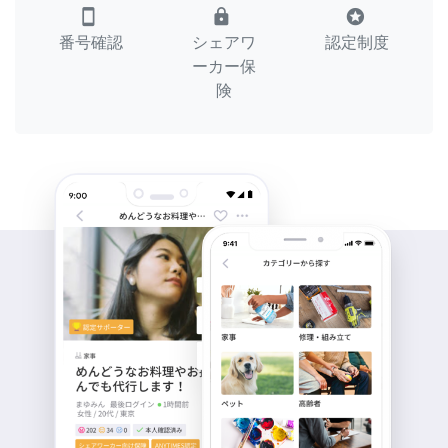
smartphone
lock
stars
番号確認
シェアワ
認定制度
ーカー保
険