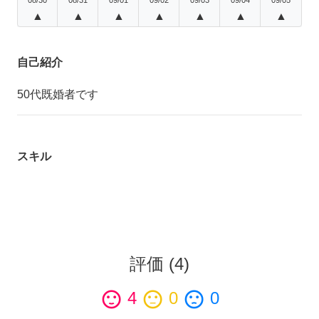
▲
▲
▲
▲
▲
▲
▲
自己紹介
50代既婚者です
スキル
評価
(
4
)
sentiment_satisfied
4
sentiment_neutral
0
sentiment_dissatisfied
0