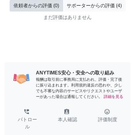
依頼者からの評価
(
0
)
サポーターからの評価
(
4
)
まだ評価はありません
ANYTIMES安心・安全への取り組み
報酬は取引前に事務局に支払われ、評価・完了後
に振り込まれます。利用規約違反の恐れや、少し
でも不審な内容のサービスやリクエストやユーザ
ーがあった場合は通報してください。
詳細を見る
perm_phone_msg
assignment_ind
tag_faces
パトロー
本人確認
評価制度
ル