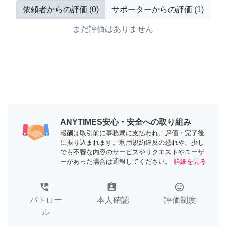
依頼者からの評価
(
0
)
サポーターからの評価
(
1
)
まだ評価はありません
ANYTIMES安心・安全への取り組み
報酬は取引前に事務局に支払われ、評価・完了後
に振り込まれます。利用規約違反の恐れや、少し
でも不審な内容のサービスやリクエストやユーザ
ーがあった場合は通報してください。
詳細を見る
perm_phone_msg
assignment_ind
tag_faces
パトロー
本人確認
評価制度
ル