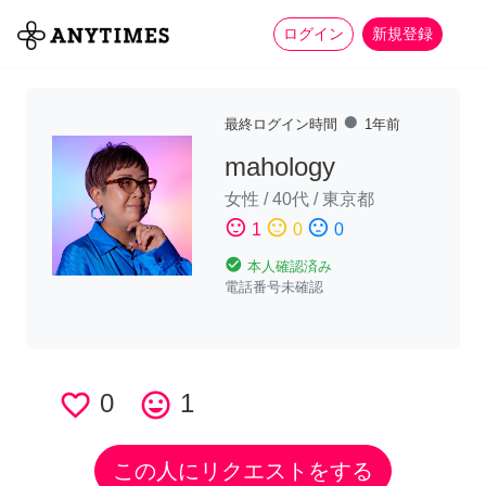
more_horiz
全て
修理・組立
家事
ログイン
新規登録
fiber_manual_record
最終ログイン時間
1年前
mahology
女性
/
40代
/
東京都
sentiment_satisfied
sentiment_neutral
sentiment_dissatisfied
1
0
0
check_circle
本人確認済み
電話番号未確認
favorite_border
0
tag_faces
1
この人にリクエストをする