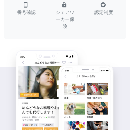
smartphone
lock
stars
番号確認
シェアワ
認定制度
ーカー保
険