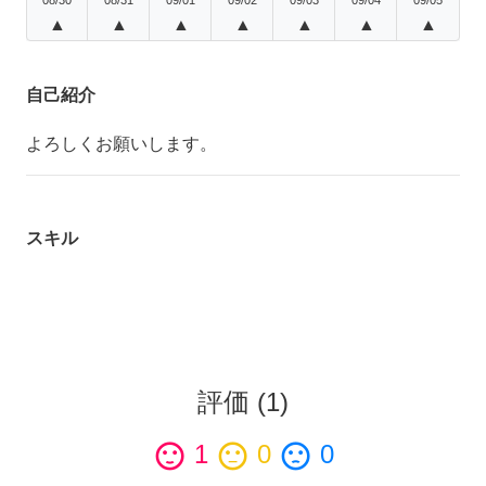
▲
▲
▲
▲
▲
▲
▲
自己紹介
よろしくお願いします。
スキル
評価
(
1
)
sentiment_satisfied
1
sentiment_neutral
0
sentiment_dissatisfied
0