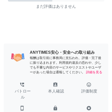
まだ評価はありません
ANYTIMES安心・安全への取り組み
報酬は取引前に事務局に支払われ、評価・完了後
に振り込まれます。利用規約違反の恐れや、少し
でも不審な内容のサービスやリクエストやユーザ
ーがあった場合は通報してください。
詳細を見る
perm_phone_msg
assignment_ind
tag_faces
パトロー
本人確認
評価制度
ル
smartphone
lock
stars