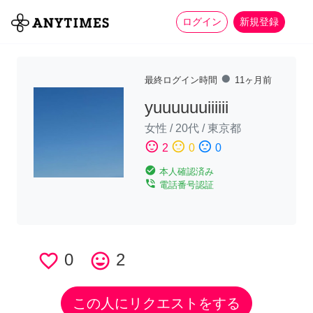
more_horiz
全て
修理・組立
家事
ログイン
新規登録
fiber_manual_record
最終ログイン時間
11ヶ月前
yuuuuuuiiiiii
女性
/
20代
/
東京都
sentiment_satisfied
sentiment_neutral
sentiment_dissatisfied
2
0
0
check_circle
本人確認済み
phone_in_talk
電話番号認証
favorite_border
0
tag_faces
2
この人にリクエストをする