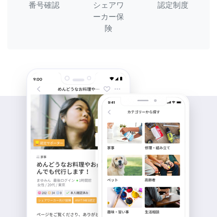
番号確認
シェアワ
認定制度
ーカー保
険