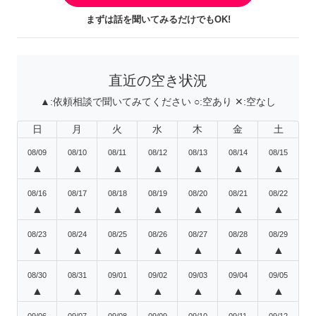
まずは話を聞いてみるだけでもOK!
直近の空き状況
▲:
依頼相談で聞いてみてください
○:
空あり
✕:
空なし
日
月
火
水
木
金
土
08/09
08/10
08/11
08/12
08/13
08/14
08/15
▲
▲
▲
▲
▲
▲
▲
08/16
08/17
08/18
08/19
08/20
08/21
08/22
▲
▲
▲
▲
▲
▲
▲
08/23
08/24
08/25
08/26
08/27
08/28
08/29
▲
▲
▲
▲
▲
▲
▲
08/30
08/31
09/01
09/02
09/03
09/04
09/05
▲
▲
▲
▲
▲
▲
▲
09/06
09/07
09/08
09/09
09/10
09/11
09/12