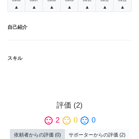
▲
▲
▲
▲
▲
▲
▲
自己紹介
スキル
評価
(
2
)
sentiment_satisfied
2
sentiment_neutral
0
sentiment_dissatisfied
0
依頼者からの評価
(
0
)
サポーターからの評価
(
2
)