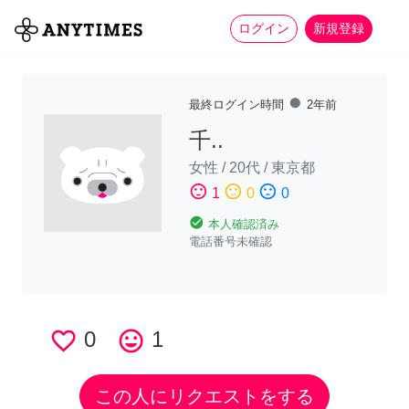
more_horiz
全て
修理・組立
家事
ログイン
新規登録
fiber_manual_record
最終ログイン時間
2年前
千..
女性
/
20代
/
東京都
sentiment_satisfied
sentiment_neutral
sentiment_dissatisfied
1
0
0
check_circle
本人確認済み
電話番号未確認
favorite_border
0
tag_faces
1
この人にリクエストをする