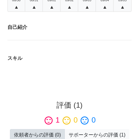
▲
▲
▲
▲
▲
▲
▲
自己紹介
スキル
評価
(
1
)
sentiment_satisfied
1
sentiment_neutral
0
sentiment_dissatisfied
0
依頼者からの評価
(
0
)
サポーターからの評価
(
1
)