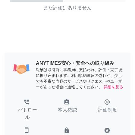
まだ評価はありません
ANYTIMES安心・安全への取り組み
報酬は取引前に事務局に支払われ、評価・完了後
に振り込まれます。利用規約違反の恐れや、少し
でも不審な内容のサービスやリクエストやユーザ
ーがあった場合は通報してください。
詳細を見る
perm_phone_msg
assignment_ind
tag_faces
パトロー
本人確認
評価制度
ル
smartphone
lock
stars