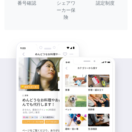
番号確認
シェアワ
認定制度
ーカー保
険