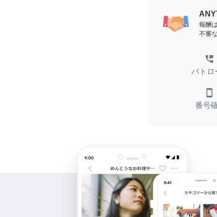
AN
報酬
不審
perm_phone_msg
パトロ
smartphone
番号