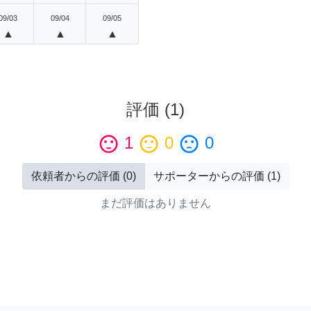
09/03
09/04
09/05
▲
▲
▲
評価
(
1
)
sentiment_satisfied
1
sentiment_neutral
0
sentiment_dissatisfied
0
依頼者からの評価
(
0
)
サポーターからの評価
(
1
)
まだ評価はありません