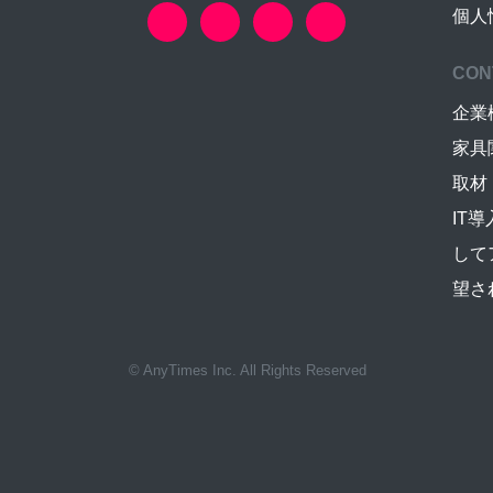
個人
CON
企業
家具
取材
IT
して
望さ
© AnyTimes Inc. All Rights Reserved