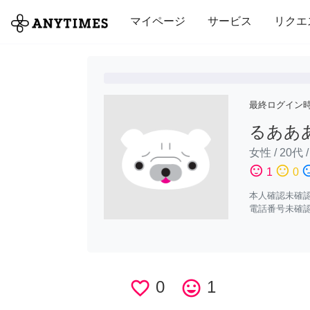
全て
修理・組立
家事
引っ越し
マイページ
サービス
リクエ
最終ログイン
るああ
女性
/
20代
sentiment_satisfied
sentiment_neutral
sentiment_di
1
0
本人確認未確
電話番号未確
favorite_border
0
tag_faces
1