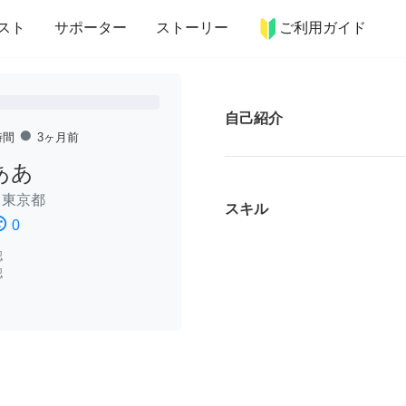
more_horiz
インテリア
趣味・習い事
ペット
料理
スト
サポーター
ストーリー
ご利用ガイド
自己紹介
fiber_manual_record
時間
3ヶ月前
ああ
/
東京都
スキル
ssatisfied
0
認
認