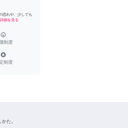
の恐れや、少しでも
詳細を見る
tag_faces
価制度
stars
定制度
しかた。