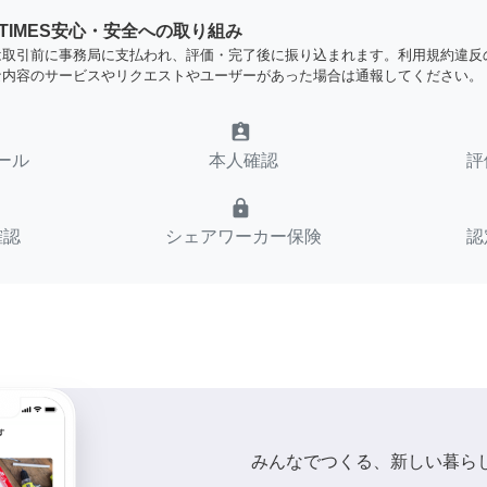
YTIMES安心・安全への取り組み
は取引前に事務局に支払われ、評価・完了後に振り込まれます。利用規約違反
な内容のサービスやリクエストやユーザーがあった場合は通報してください。
assignment_ind
ール
本人確認
評
lock
確認
シェアワーカー保険
認
みんなでつくる、新しい暮ら