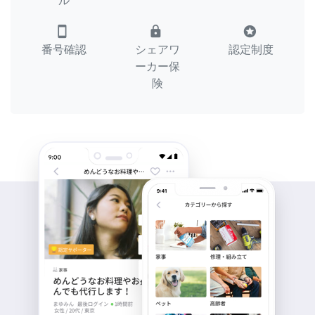
ル
smartphone
lock
stars
番号確認
シェアワ
認定制度
ーカー保
険