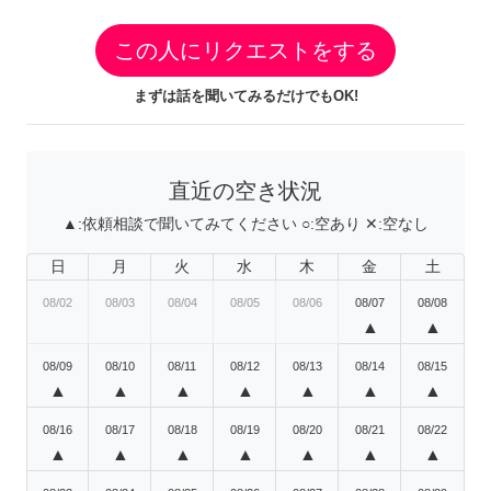
この人にリクエストをする
まずは話を聞いてみるだけでもOK!
直近の空き状況
▲:
依頼相談で聞いてみてください
○:
空あり
✕:
空なし
日
月
火
水
木
金
土
08/02
08/03
08/04
08/05
08/06
08/07
08/08
▲
▲
08/09
08/10
08/11
08/12
08/13
08/14
08/15
▲
▲
▲
▲
▲
▲
▲
08/16
08/17
08/18
08/19
08/20
08/21
08/22
▲
▲
▲
▲
▲
▲
▲