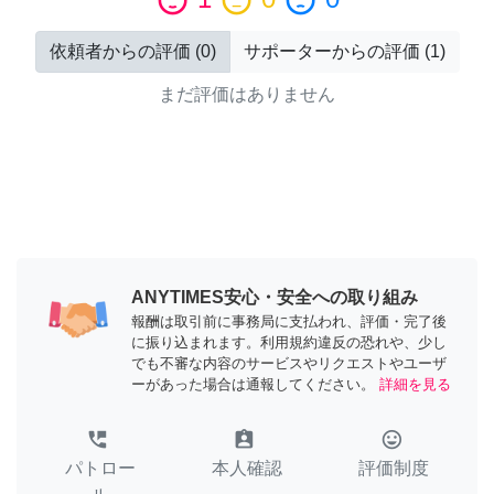
sentiment_satisfied
sentiment_neutral
sentiment_dissatisfied
依頼者からの評価
(
0
)
サポーターからの評価
(
1
)
まだ評価はありません
ANYTIMES安心・安全への取り組み
報酬は取引前に事務局に支払われ、評価・完了後
に振り込まれます。利用規約違反の恐れや、少し
でも不審な内容のサービスやリクエストやユーザ
ーがあった場合は通報してください。
詳細を見る
perm_phone_msg
assignment_ind
tag_faces
パトロー
本人確認
評価制度