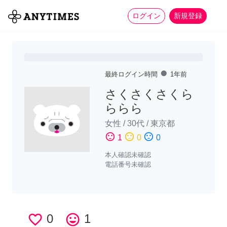
more_horiz
全て
修理・組立
家事
ログイン
新規登録
fiber_manual_record
最終ログイン時間
1年前
さくさくさくら
ららら
女性
/
30代
/
東京都
sentiment_satisfied
sentiment_neutral
sentiment_dissatisfied
1
0
0
本人確認未確認
電話番号未確認
favorite_border
0
tag_faces
1