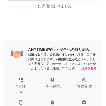
まだ評価はありません
ANYTIMES安心・安全への取り組み
報酬は取引前に事務局に支払われ、評価・完了後
に振り込まれます。利用規約違反の恐れや、少し
でも不審な内容のサービスやリクエストやユーザ
ーがあった場合は通報してください。
詳細を見る
perm_phone_msg
assignment_ind
tag_faces
パトロー
本人確認
評価制度
ル
smartphone
lock
stars