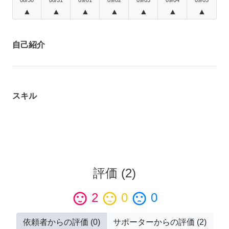
▲
▲
▲
▲
▲
▲
▲
自己紹介
スキル
評価
(
2
)
sentiment_satisfied
2
sentiment_neutral
0
sentiment_dissatisfied
0
依頼者からの評価
(
0
)
サポーターからの評価
(
2
)