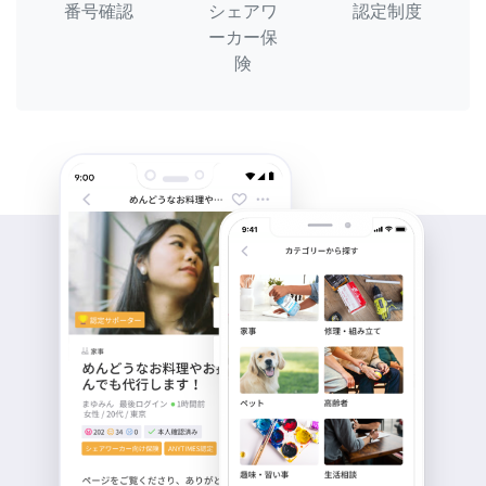
番号確認
シェアワ
認定制度
ーカー保
険