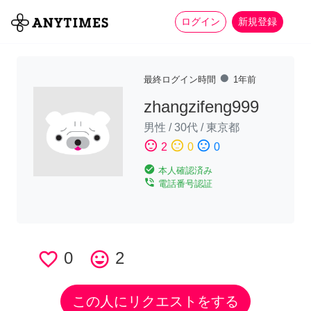
more_horiz
全て
修理・組立
家事
ログイン
新規登録
fiber_manual_record
最終ログイン時間
1年前
zhangzifeng999
男性
/
30代
/
東京都
sentiment_satisfied
sentiment_neutral
sentiment_dissatisfied
2
0
0
check_circle
本人確認済み
phone_in_talk
電話番号認証
favorite_border
0
tag_faces
2
この人にリクエストをする