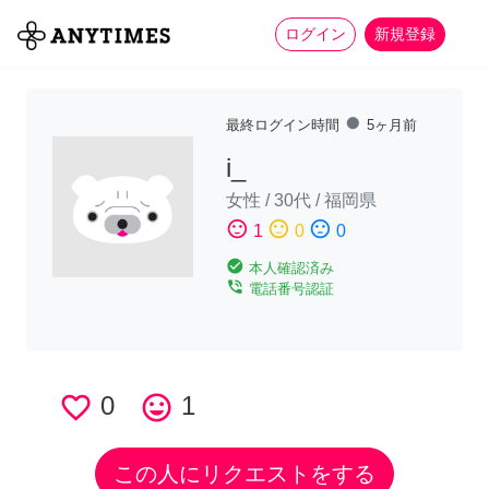
more_horiz
全て
修理・組立
家事
ログイン
新規登録
fiber_manual_record
最終ログイン時間
5ヶ月前
i_
女性
/
30代
/
福岡県
sentiment_satisfied
sentiment_neutral
sentiment_dissatisfied
1
0
0
check_circle
本人確認済み
phone_in_talk
電話番号認証
favorite_border
0
tag_faces
1
この人にリクエストをする