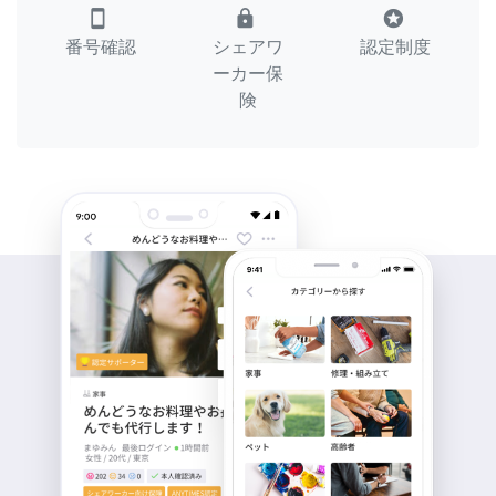
smartphone
lock
stars
番号確認
シェアワ
認定制度
ーカー保
険