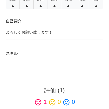
▲
▲
▲
▲
▲
▲
▲
自己紹介
よろしくお願い致します！
スキル
評価
(
1
)
sentiment_satisfied
1
sentiment_neutral
0
sentiment_dissatisfied
0