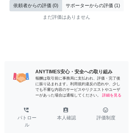
依頼者からの評価
(
0
)
サポーターからの評価
(
1
)
まだ評価はありません
ANYTIMES安心・安全への取り組み
報酬は取引前に事務局に支払われ、評価・完了後
に振り込まれます。利用規約違反の恐れや、少し
でも不審な内容のサービスやリクエストやユーザ
ーがあった場合は通報してください。
詳細を見る
perm_phone_msg
assignment_ind
tag_faces
パトロー
本人確認
評価制度
ル