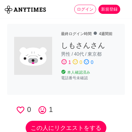
more_horiz
全て
修理・組立
家事
ログイン
新規登録
fiber_manual_record
最終ログイン時間
4週間前
しもさんさん
男性
/
40代
/
東京都
sentiment_satisfied
sentiment_neutral
sentiment_dissatisfied
1
0
0
check_circle
本人確認済み
電話番号未確認
favorite_border
0
tag_faces
1
この人にリクエストをする