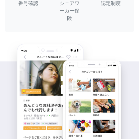
番号確認
シェアワ
認定制度
ーカー保
険