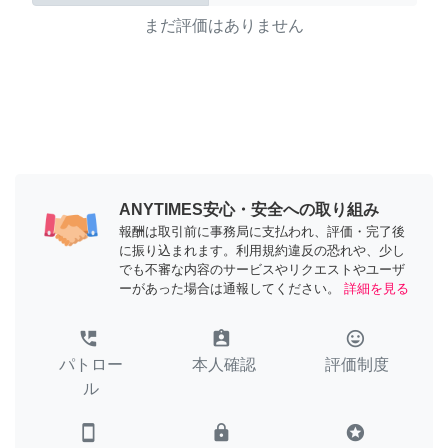
まだ評価はありません
ANYTIMES安心・安全への取り組み
報酬は取引前に事務局に支払われ、評価・完了後
に振り込まれます。利用規約違反の恐れや、少し
でも不審な内容のサービスやリクエストやユーザ
ーがあった場合は通報してください。
詳細を見る
perm_phone_msg
assignment_ind
tag_faces
パトロー
本人確認
評価制度
ル
smartphone
lock
stars