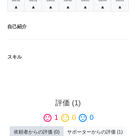
▲
▲
▲
▲
▲
▲
▲
自己紹介
スキル
評価
(
1
)
sentiment_satisfied
1
sentiment_neutral
0
sentiment_dissatisfied
0
依頼者からの評価
(
0
)
サポーターからの評価
(
1
)