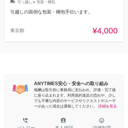
local_shipping
引っ越し
▸ 包装・梱包
引越しの面倒な包装・梱包手伝います。
¥4,000
東京都
ANYTIMES安心・安全への取り組み
報酬は取引前に事務局に支払われ、評価・完了後
に振り込まれます。利用規約違反の恐れや、少し
でも不審な内容のサービスやリクエストやユーザ
ーがあった場合は通報してください。
詳細を見る
perm_phone_msg
assignment_ind
tag_faces
パトロー
本人確認
評価制度