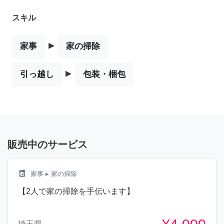
スキル
▸
家事
家の掃除
▸
引っ越し
包装・梱包
販売中のサービス
local_laundry_service
家事
▸ 家の掃除
【2人で家の掃除を手伝います】
埼玉県