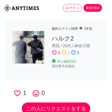
more_horiz
全て
修理・組立
家事
ログイン
新規登録
fiber_manual_record
最終ログイン時間
1年前
ハルク2
男性
/
20代
/
神奈川県
sentiment_satisfied
sentiment_neutral
sentiment_dissatisfied
0
0
0
check_circle
本人確認済み
電話番号未確認
favorite_border
1
tag_faces
0
この人にリクエストをする