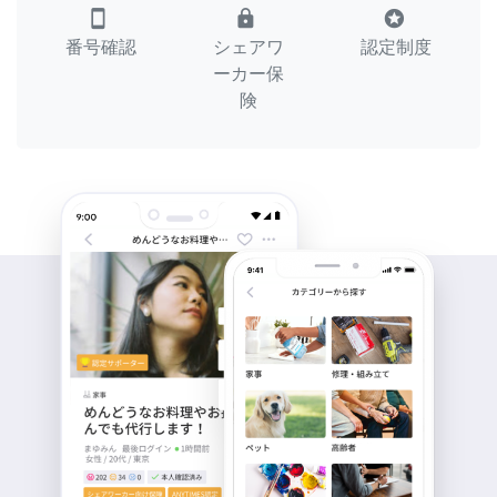
smartphone
lock
stars
番号確認
シェアワ
認定制度
ーカー保
険