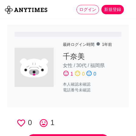
more_horiz
全て
修理・組立
家事
ログイン
新規登録
fiber_manual_record
最終ログイン時間
1年前
千奈美
女性
/
30代
/
福岡県
sentiment_satisfied
sentiment_neutral
sentiment_dissatisfied
1
0
0
本人確認未確認
電話番号未確認
favorite_border
0
tag_faces
1