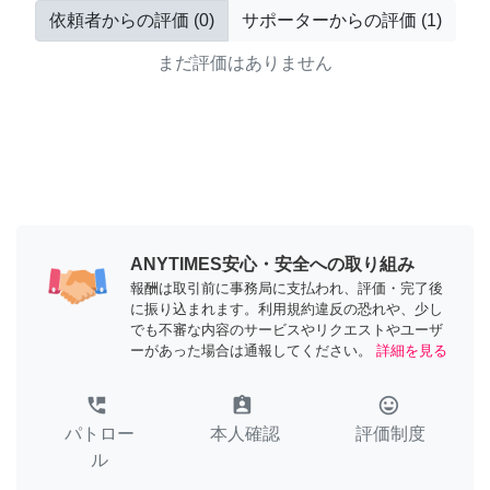
依頼者からの評価
(
0
)
サポーターからの評価
(
1
)
まだ評価はありません
ANYTIMES安心・安全への取り組み
報酬は取引前に事務局に支払われ、評価・完了後
に振り込まれます。利用規約違反の恐れや、少し
でも不審な内容のサービスやリクエストやユーザ
ーがあった場合は通報してください。
詳細を見る
perm_phone_msg
assignment_ind
tag_faces
パトロー
本人確認
評価制度
ル