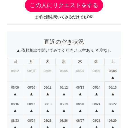
この人にリクエストをする
まずは話を聞いてみるだけでもOK!
直近の空き状況
▲:
依頼相談で聞いてみてください
○:
空あり
✕:
空なし
日
月
火
水
木
金
土
08/02
08/03
08/04
08/05
08/06
08/07
08/08
▲
08/09
08/10
08/11
08/12
08/13
08/14
08/15
▲
▲
▲
▲
▲
▲
▲
08/16
08/17
08/18
08/19
08/20
08/21
08/22
▲
▲
▲
▲
▲
▲
▲
08/23
08/24
08/25
08/26
08/27
08/28
08/29
▲
▲
▲
▲
▲
▲
▲