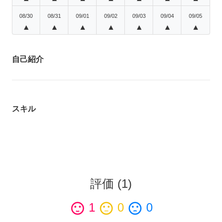
08/30
08/31
09/01
09/02
09/03
09/04
09/05
▲
▲
▲
▲
▲
▲
▲
自己紹介
スキル
評価
(
1
)
sentiment_satisfied
1
sentiment_neutral
0
sentiment_dissatisfied
0