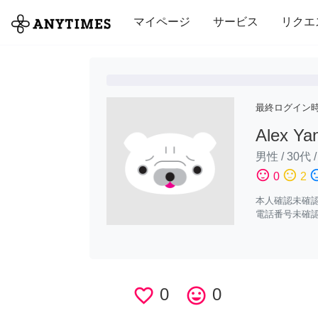
全て
修理・組立
家事
引っ越し
マイページ
サービス
リクエ
最終ログイン
Alex Ya
男性
/
30代
sentiment_satisfied
sentiment_neutral
sentiment_di
0
2
本人確認未確
電話番号未確
favorite_border
0
tag_faces
0