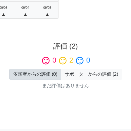
09/03
09/04
09/05
▲
▲
▲
評価
(
2
)
sentiment_satisfied
0
sentiment_neutral
2
sentiment_dissatisfied
0
依頼者からの評価
(
0
)
サポーターからの評価
(
2
)
まだ評価はありません