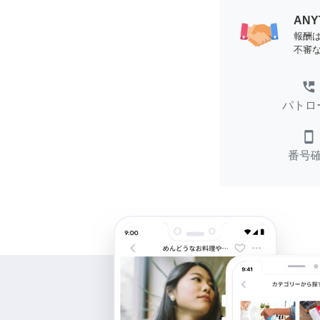
AN
報酬
不審
perm_phone_msg
パトロ
smartphone
番号