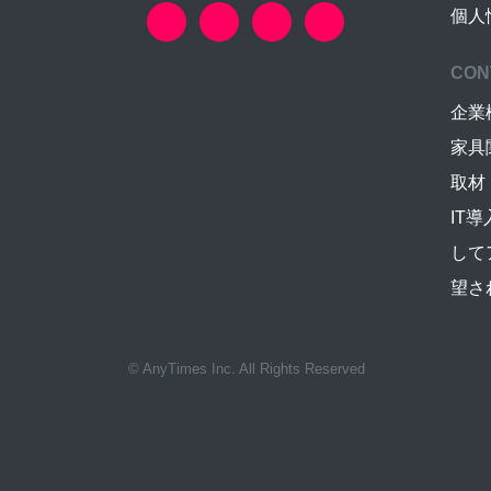
個人
CON
企業
家具
取材
IT
して
望さ
© AnyTimes Inc. All Rights Reserved