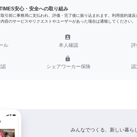
YTIMES安心・安全への取り組み
は取引前に事務局に支払われ、評価・完了後に振り込まれます。利用規約違反
な内容のサービスやリクエストやユーザーがあった場合は通報してください。
assignment_ind
ール
本人確認
評
lock
確認
シェアワーカー保険
認
みんなでつくる、新しい暮ら