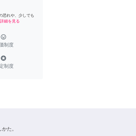
の恐れや、少しでも
詳細を見る
tag_faces
価制度
stars
定制度
しかた。