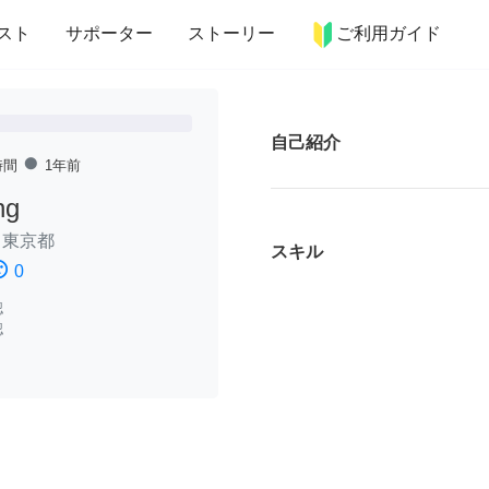
more_horiz
インテリア
趣味・習い事
ペット
料理
スト
サポーター
ストーリー
ご利用ガイド
自己紹介
fiber_manual_record
時間
1年前
ng
/
東京都
スキル
ssatisfied
0
認
認