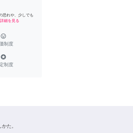
の恐れや、少しでも
詳細を見る
tag_faces
価制度
stars
定制度
しかた。