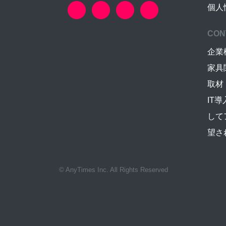
個人
CON
企業
家具
取材
IT
して
望さ
© AnyTimes Inc. All Rights Reserved