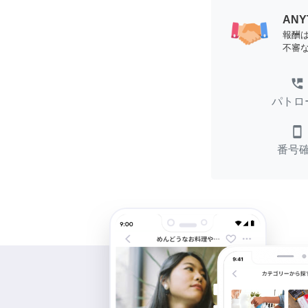
AN
報酬
不審
perm_phone_msg
パトロ
smartphone
番号