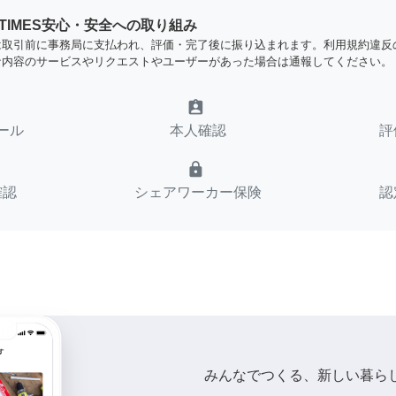
YTIMES安心・安全への取り組み
は取引前に事務局に支払われ、評価・完了後に振り込まれます。利用規約違反
な内容のサービスやリクエストやユーザーがあった場合は通報してください。
assignment_ind
ール
本人確認
評
lock
確認
シェアワーカー保険
認
みんなでつくる、新しい暮ら