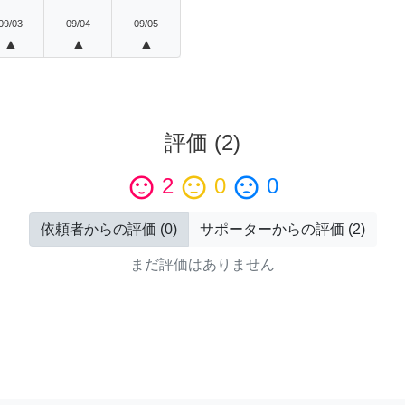
09/03
09/04
09/05
▲
▲
▲
評価
(
2
)
sentiment_satisfied
2
sentiment_neutral
0
sentiment_dissatisfied
0
依頼者からの評価
(
0
)
サポーターからの評価
(
2
)
まだ評価はありません