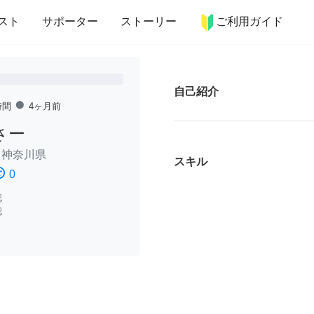
more_horiz
インテリア
趣味・習い事
ペット
料理
スト
サポーター
ストーリー
ご利用ガイド
自己紹介
fiber_manual_record
時間
4ヶ月前
さー
/
神奈川県
スキル
ssatisfied
0
認
認