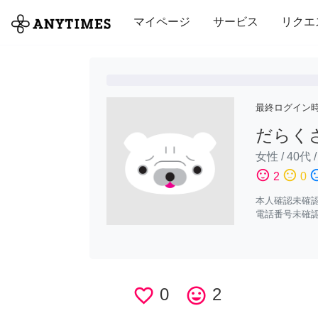
全て
修理・組立
家事
引っ越し
マイページ
サービス
リクエ
最終ログイン
だらく
女性
/
40代
sentiment_satisfied
sentiment_neutral
sentiment_di
2
0
本人確認未確
電話番号未確
favorite_border
0
tag_faces
2