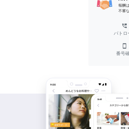
報酬
不審
perm_phone_msg
パトロ
smartphone
番号