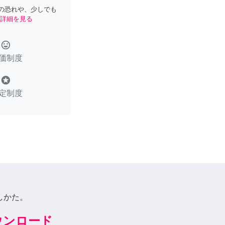
の恐れや、少しでも
詳細を見る
tag_faces
価制度
stars
定制度
しかた。
ダウンロード