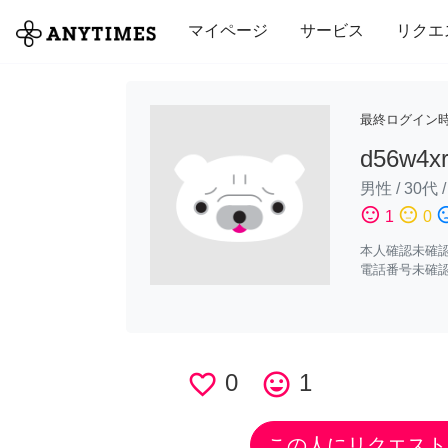
全て
修理・組立
家事
引っ越し
マイページ
サービス
リクエ
最終ログイン
d56w4x
男性
/
30代
sentiment_satisfied
sentiment_neutral
sentiment_di
1
0
本人確認未確
電話番号未確
favorite_border
0
tag_faces
1
この人にリクエスト