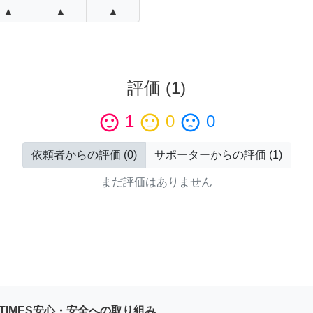
▲
▲
▲
評価
(
1
)
sentiment_satisfied
1
sentiment_neutral
0
sentiment_dissatisfied
0
依頼者からの評価
(
0
)
サポーターからの評価
(
1
)
まだ評価はありません
YTIMES安心・安全への取り組み