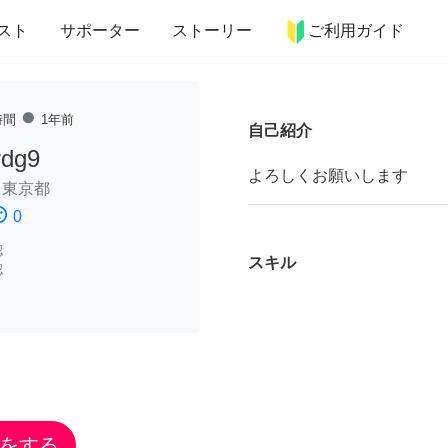
more_horiz
インテリア
趣味・習い事
ペット
料理
スト
サポーター
ストーリー
ご利用ガイド
fiber_manual_record
時間
1年前
自己紹介
rdg9
よろしくお願いします
/
東京都
ssatisfied
0
認
スキル
認
をする