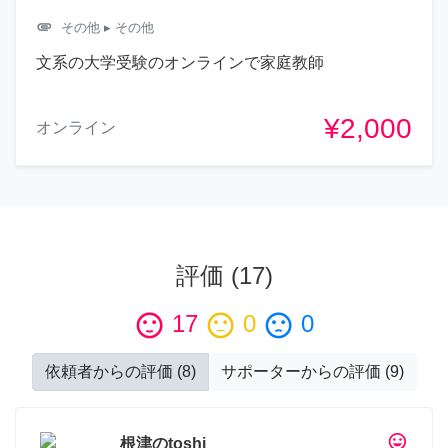
attachment
その他
▸ その他
文系の大学受験のオンラインで家庭教師
¥2,000
オンライン
評価
(
17
)
sentiment_satisfied
17
sentiment_neutral
0
sentiment_dissatisfied
0
依頼者からの評価
(
8
)
サポーターからの評価
(
9
)
tag_faces
根津のtoshi