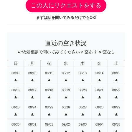
この人にリクエストをする
まずは話を聞いてみるだけでもOK!
直近の空き状況
▲:
依頼相談で聞いてみてください
○:
空あり
✕:
空なし
日
月
火
水
木
金
土
08/09
08/10
08/11
08/12
08/13
08/14
08/15
▲
▲
▲
▲
▲
▲
▲
08/16
08/17
08/18
08/19
08/20
08/21
08/22
▲
▲
▲
▲
▲
▲
▲
08/23
08/24
08/25
08/26
08/27
08/28
08/29
▲
▲
▲
▲
▲
▲
▲
08/30
08/31
09/01
09/02
09/03
09/04
09/05
▲
▲
▲
▲
▲
▲
▲