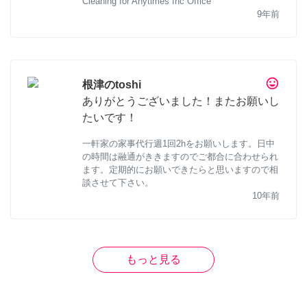
Cleaning for Anytimes Inc Office
9年前
tag_faces
根津のtoshi
ありがとうございました！またお願いし
たいです！
一軒家の家事代行週1回2hをお願いします。日中
の時間は融通がききますのでご都合に合わせられ
ます。定期的にお願いできたらと思いますので相
談させて下さい。
10年前
もっと見る