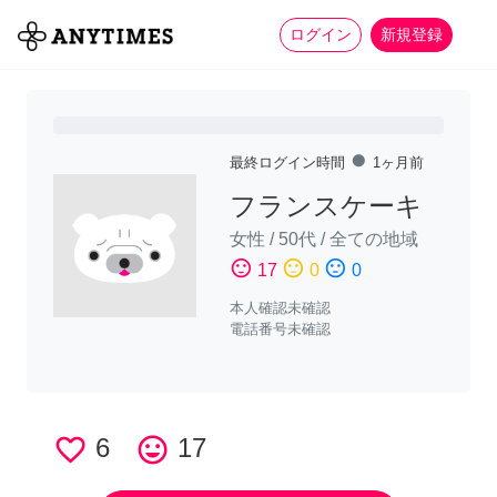
more_horiz
全て
修理・組立
家事
ログイン
新規登録
fiber_manual_record
最終ログイン時間
1ヶ月前
フランスケーキ
女性
/
50代
/
全ての地域
sentiment_satisfied
sentiment_neutral
sentiment_dissatisfied
17
0
0
本人確認未確認
電話番号未確認
favorite_border
6
tag_faces
17