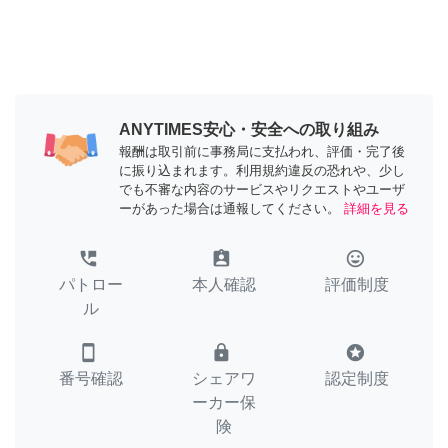
ANYTIMES安心・安全への取り組み
報酬は取引前に事務局に支払われ、評価・完了後
に振り込まれます。利用規約違反の恐れや、少し
でも不審な内容のサービスやリクエストやユーザ
ーがあった場合は通報してください。
詳細を見る
perm_phone_msg
assignment_ind
tag_faces
パトロー
本人確認
評価制度
ル
smartphone
lock
stars
番号確認
シェアワ
認定制度
ーカー保
険