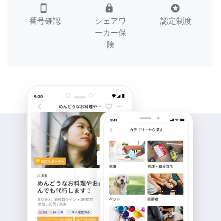
smartphone
lock
stars
番号確認
シェアワ
認定制度
ーカー保
険