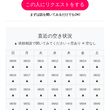
この人にリクエストをする
まずは話を聞いてみるだけでもOK!
直近の空き状況
▲:
依頼相談で聞いてみてください
○:
空あり
✕:
空なし
日
月
火
水
木
金
土
08/09
08/10
08/11
08/12
08/13
08/14
08/15
▲
▲
▲
▲
▲
▲
▲
08/16
08/17
08/18
08/19
08/20
08/21
08/22
▲
▲
▲
▲
▲
▲
▲
08/23
08/24
08/25
08/26
08/27
08/28
08/29
▲
▲
▲
▲
▲
▲
▲
08/30
08/31
09/01
09/02
09/03
09/04
09/05
▲
▲
▲
▲
▲
▲
▲