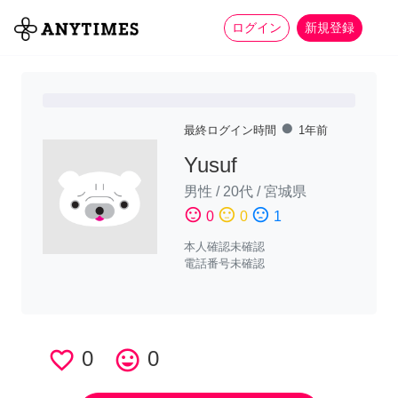
more_horiz
全て
修理・組立
家事
ログイン
新規登録
fiber_manual_record
最終ログイン時間
1年前
Yusuf
男性
/
20代
/
宮城県
sentiment_satisfied
sentiment_neutral
sentiment_dissatisfied
0
0
1
本人確認未確認
電話番号未確認
favorite_border
0
tag_faces
0