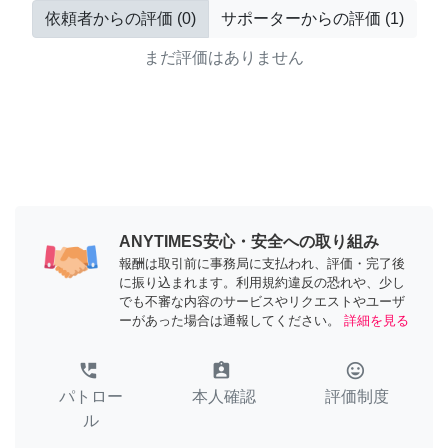
依頼者からの評価
(
0
)
サポーターからの評価
(
1
)
まだ評価はありません
ANYTIMES安心・安全への取り組み
報酬は取引前に事務局に支払われ、評価・完了後
に振り込まれます。利用規約違反の恐れや、少し
でも不審な内容のサービスやリクエストやユーザ
ーがあった場合は通報してください。
詳細を見る
perm_phone_msg
assignment_ind
tag_faces
パトロー
本人確認
評価制度
ル