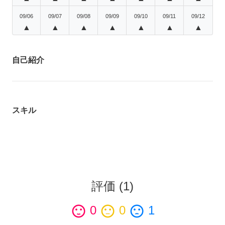
09/06
09/07
09/08
09/09
09/10
09/11
09/12
▲
▲
▲
▲
▲
▲
▲
自己紹介
スキル
評価
(
1
)
sentiment_satisfied
0
sentiment_neutral
0
sentiment_dissatisfied
1