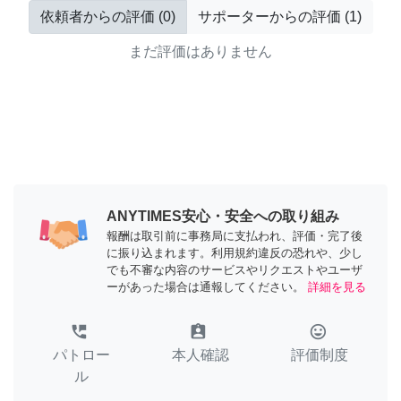
依頼者からの評価
(
0
)
サポーターからの評価
(
1
)
まだ評価はありません
ANYTIMES安心・安全への取り組み
報酬は取引前に事務局に支払われ、評価・完了後
に振り込まれます。利用規約違反の恐れや、少し
でも不審な内容のサービスやリクエストやユーザ
ーがあった場合は通報してください。
詳細を見る
perm_phone_msg
assignment_ind
tag_faces
パトロー
本人確認
評価制度
ル