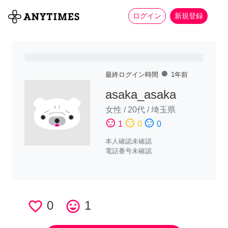
more_horiz
全て
修理・組立
家事
ログイン
新規登録
fiber_manual_record
最終ログイン時間
1年前
asaka_asaka
女性
/
20代
/
埼玉県
sentiment_satisfied
sentiment_neutral
sentiment_dissatisfied
1
0
0
本人確認未確認
電話番号未確認
favorite_border
0
tag_faces
1