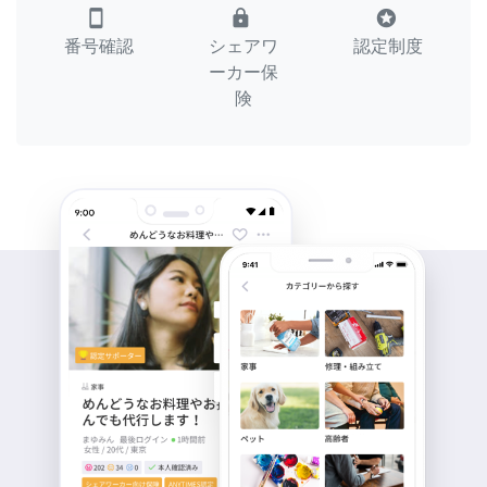
smartphone
lock
stars
番号確認
シェアワ
認定制度
ーカー保
険