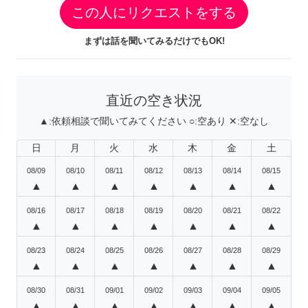
この人にリクエストをする
まずは話を聞いてみるだけでもOK!
直近の空き状況
▲:
依頼相談で聞いてみてください
○:
空あり
✕:
空なし
日
月
火
水
木
金
土
08/09
08/10
08/11
08/12
08/13
08/14
08/15
▲
▲
▲
▲
▲
▲
▲
08/16
08/17
08/18
08/19
08/20
08/21
08/22
▲
▲
▲
▲
▲
▲
▲
08/23
08/24
08/25
08/26
08/27
08/28
08/29
▲
▲
▲
▲
▲
▲
▲
08/30
08/31
09/01
09/02
09/03
09/04
09/05
▲
▲
▲
▲
▲
▲
▲