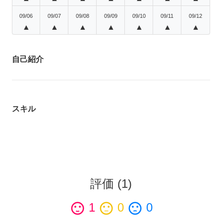
09/06
09/07
09/08
09/09
09/10
09/11
09/12
▲
▲
▲
▲
▲
▲
▲
自己紹介
スキル
評価
(
1
)
sentiment_satisfied
1
sentiment_neutral
0
sentiment_dissatisfied
0