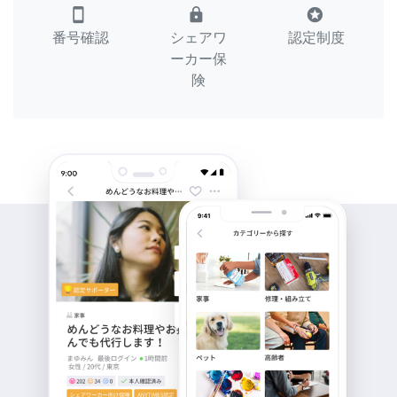
smartphone
lock
stars
番号確認
シェアワ
認定制度
ーカー保
険