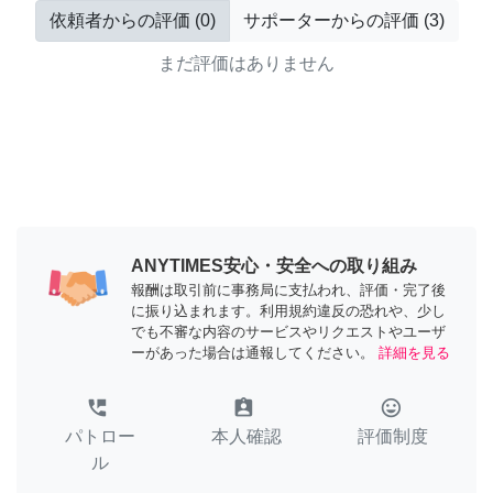
依頼者からの評価
(
0
)
サポーターからの評価
(
3
)
まだ評価はありません
ANYTIMES安心・安全への取り組み
報酬は取引前に事務局に支払われ、評価・完了後
に振り込まれます。利用規約違反の恐れや、少し
でも不審な内容のサービスやリクエストやユーザ
ーがあった場合は通報してください。
詳細を見る
perm_phone_msg
assignment_ind
tag_faces
パトロー
本人確認
評価制度
ル