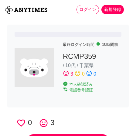
more_horiz
全て
修理・組立
家事
ログイン
新規登録
fiber_manual_record
最終ログイン時間
10時間前
RCMP359
/
10代
/
千葉県
sentiment_satisfied
sentiment_neutral
sentiment_dissatisfied
3
0
0
check_circle
本人確認済み
phone_in_talk
電話番号認証
favorite_border
0
tag_faces
3