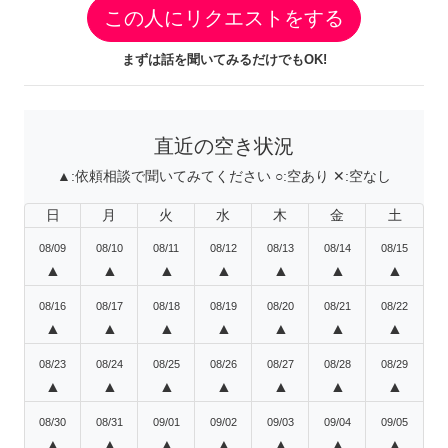
この人にリクエストをする
まずは話を聞いてみるだけでもOK!
直近の空き状況
▲:
依頼相談で聞いてみてください
○:
空あり
✕:
空なし
日
月
火
水
木
金
土
08/09
08/10
08/11
08/12
08/13
08/14
08/15
▲
▲
▲
▲
▲
▲
▲
08/16
08/17
08/18
08/19
08/20
08/21
08/22
▲
▲
▲
▲
▲
▲
▲
08/23
08/24
08/25
08/26
08/27
08/28
08/29
▲
▲
▲
▲
▲
▲
▲
08/30
08/31
09/01
09/02
09/03
09/04
09/05
▲
▲
▲
▲
▲
▲
▲