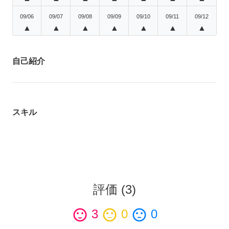
09/06
09/07
09/08
09/09
09/10
09/11
09/12
▲
▲
▲
▲
▲
▲
▲
自己紹介
スキル
評価
(
3
)
sentiment_satisfied
3
sentiment_neutral
0
sentiment_dissatisfied
0