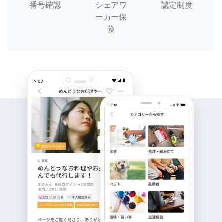
番号確認
シェアワ
認定制度
ーカー保
険