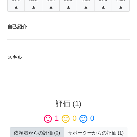
▲
▲
▲
▲
▲
▲
▲
自己紹介
スキル
評価
(
1
)
sentiment_satisfied
1
sentiment_neutral
0
sentiment_dissatisfied
0
依頼者からの評価
(
0
)
サポーターからの評価
(
1
)