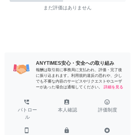
まだ評価はありません
ANYTIMES安心・安全への取り組み
報酬は取引前に事務局に支払われ、評価・完了後
に振り込まれます。利用規約違反の恐れや、少し
でも不審な内容のサービスやリクエストやユーザ
ーがあった場合は通報してください。
詳細を見る
perm_phone_msg
assignment_ind
tag_faces
パトロー
本人確認
評価制度
ル
smartphone
lock
stars