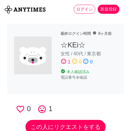
more_horiz
全て
修理・組立
家事
ログイン
新規登録
fiber_manual_record
最終ログイン時間
8ヶ月前
☆KEi☆
女性
/
40代
/
東京都
sentiment_satisfied
sentiment_neutral
sentiment_dissatisfied
1
0
0
check_circle
本人確認済み
電話番号未確認
favorite_border
0
tag_faces
1
この人にリクエストをする