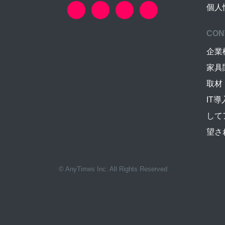
個人
CON
企業
家具
取材
IT
して
望さ
© AnyTimes Inc. All Rights Reserved