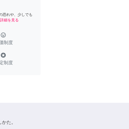
の恐れや、少しでも
詳細を見る
tag_faces
価制度
stars
定制度
しかた。