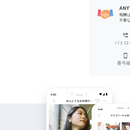
AN
報酬
不審
perm_phone_msg
パトロ
smartphone
番号