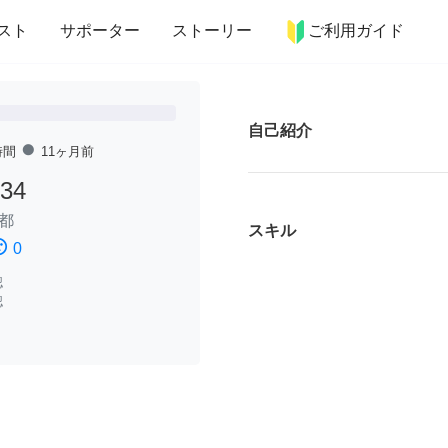
more_horiz
インテリア
趣味・習い事
ペット
料理
スト
サポーター
ストーリー
ご利用ガイド
自己紹介
fiber_manual_record
時間
11ヶ月前
34
都
スキル
ssatisfied
0
認
認