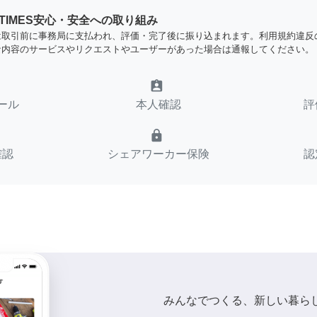
YTIMES安心・安全への取り組み
は取引前に事務局に支払われ、評価・完了後に振り込まれます。利用規約違反
な内容のサービスやリクエストやユーザーがあった場合は通報してください。
assignment_ind
ール
本人確認
評
lock
確認
シェアワーカー保険
認
みんなでつくる、新しい暮ら