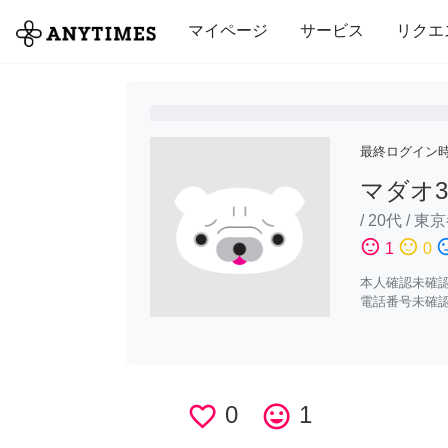
全て
修理・組立
家事
引っ越し
マイページ
サービス
リクエ
最終ログイン
マダオ3
/
20代
/
東京
sentiment_satisfied
sentiment_neutral
sentiment_di
1
0
本人確認未確
電話番号未確
favorite_border
0
tag_faces
1