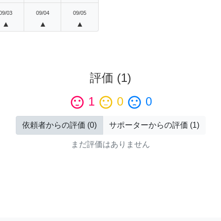
09/03
09/04
09/05
▲
▲
▲
評価
(
1
)
sentiment_satisfied
1
sentiment_neutral
0
sentiment_dissatisfied
0
依頼者からの評価
(
0
)
サポーターからの評価
(
1
)
まだ評価はありません