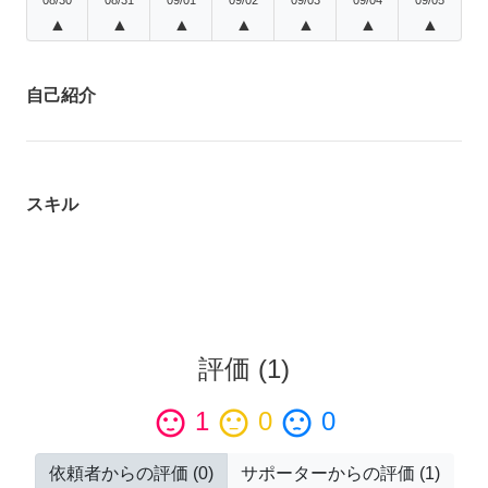
▲
▲
▲
▲
▲
▲
▲
自己紹介
スキル
評価
(
1
)
sentiment_satisfied
1
sentiment_neutral
0
sentiment_dissatisfied
0
依頼者からの評価
(
0
)
サポーターからの評価
(
1
)