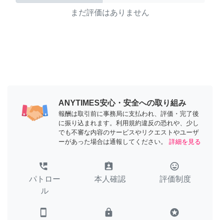
まだ評価はありません
ANYTIMES安心・安全への取り組み
報酬は取引前に事務局に支払われ、評価・完了後
に振り込まれます。利用規約違反の恐れや、少し
でも不審な内容のサービスやリクエストやユーザ
ーがあった場合は通報してください。
詳細を見る
perm_phone_msg
assignment_ind
tag_faces
パトロー
本人確認
評価制度
ル
smartphone
lock
stars