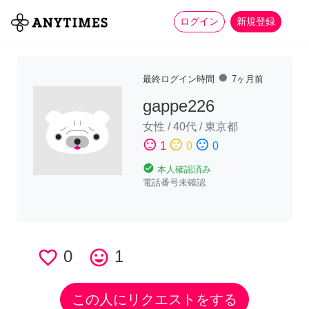
more_horiz
全て
修理・組立
家事
ログイン
新規登録
fiber_manual_record
最終ログイン時間
7ヶ月前
gappe226
女性
/
40代
/
東京都
sentiment_satisfied
sentiment_neutral
sentiment_dissatisfied
1
0
0
check_circle
本人確認済み
電話番号未確認
favorite_border
0
tag_faces
1
この人にリクエストをする