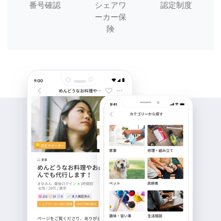
番号確認
シェアワ
認定制度
ーカー保
険