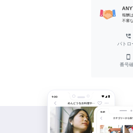
AN
報酬
不審
perm_phone_msg
パトロ
smartphone
番号