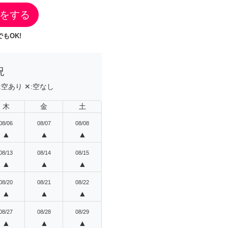
をする
もOK!
況
:
空あり
✕:
空なし
木
金
土
08/06
08/07
08/08
▲
▲
▲
08/13
08/14
08/15
▲
▲
▲
08/20
08/21
08/22
▲
▲
▲
08/27
08/28
08/29
▲
▲
▲