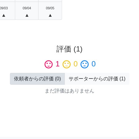
09/03
09/04
09/05
▲
▲
▲
評価
(
1
)
sentiment_satisfied
1
sentiment_neutral
0
sentiment_dissatisfied
0
依頼者からの評価
(
0
)
サポーターからの評価
(
1
)
まだ評価はありません