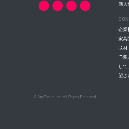
個人
CON
企業
家具
取材
IT
して
望さ
© AnyTimes Inc. All Rights Reserved