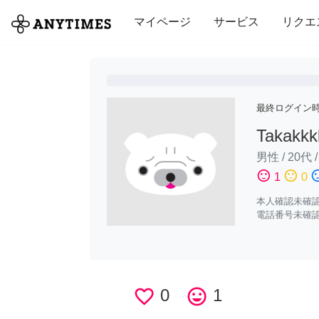
全て
修理・組立
家事
引っ越し
マイページ
サービス
リクエ
最終ログイン
Takakkk
男性
/
20代
sentiment_satisfied
sentiment_neutral
sentiment_di
1
0
本人確認未確
電話番号未確
favorite_border
0
tag_faces
1