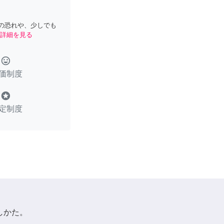
の恐れや、少しでも
詳細を見る
tag_faces
価制度
stars
定制度
しかた。