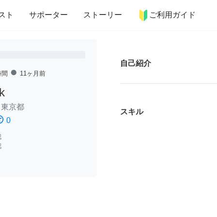
more_horiz
インテリア
趣味・習い事
ペット
料理
スト
サポーター
ストーリー
ご利用ガイド
自己紹介
fiber_manual_record
時間
11ヶ月前
k
/
東京都
スキル
ssatisfied
0
認
認