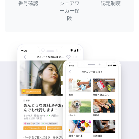
番号確認
シェアワ
認定制度
ーカー保
険