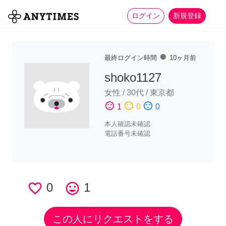
more_horiz
全て
修理・組立
家事
ログイン
新規登録
fiber_manual_record
最終ログイン時間
10ヶ月前
shoko1127
女性
/
30代
/
東京都
sentiment_satisfied
sentiment_neutral
sentiment_dissatisfied
1
0
0
本人確認未確認
電話番号未確認
favorite_border
0
tag_faces
1
この人にリクエストをする