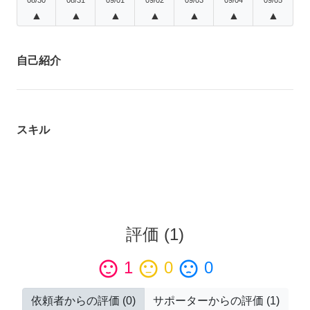
▲
▲
▲
▲
▲
▲
▲
自己紹介
スキル
評価
(
1
)
sentiment_satisfied
1
sentiment_neutral
0
sentiment_dissatisfied
0
依頼者からの評価
(
0
)
サポーターからの評価
(
1
)