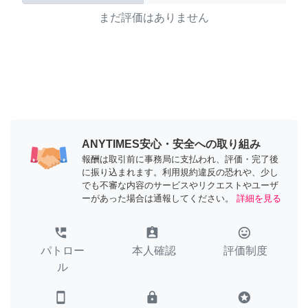
まだ評価はありません
ANYTIMES安心・安全への取り組み
報酬は取引前に事務局に支払われ、評価・完了後
に振り込まれます。利用規約違反の恐れや、少し
でも不審な内容のサービスやリクエストやユーザ
ーがあった場合は通報してください。
詳細を見る
perm_phone_msg
assignment_ind
tag_faces
パトロー
本人確認
評価制度
ル
smartphone
lock
stars