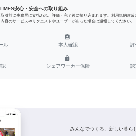
YTIMES安心・安全への取り組み
は取引前に事務局に支払われ、評価・完了後に振り込まれます。利用規約違反
な内容のサービスやリクエストやユーザーがあった場合は通報してください。
assignment_ind
ール
本人確認
評
lock
確認
シェアワーカー保険
認
みんなでつくる、新しい暮ら