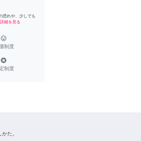
の恐れや、少しでも
詳細を見る
tag_faces
価制度
stars
定制度
しかた。