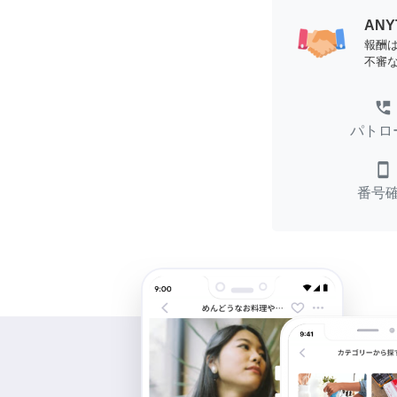
AN
報酬
不審
perm_phone_msg
パトロ
smartphone
番号