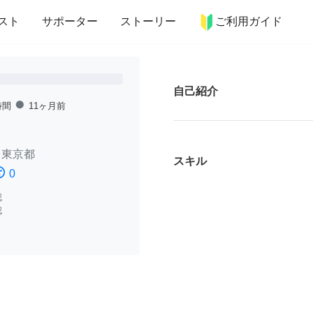
more_horiz
インテリア
趣味・習い事
ペット
料理
スト
サポーター
ストーリー
ご利用ガイド
自己紹介
fiber_manual_record
時間
11ヶ月前
/
東京都
スキル
ssatisfied
0
認
認