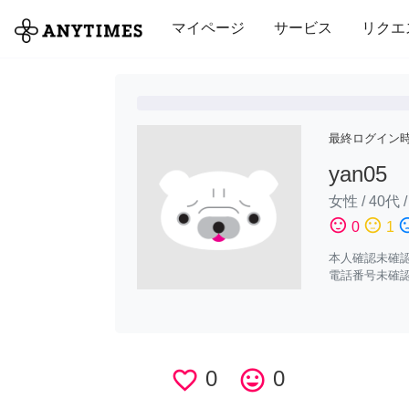
全て
修理・組立
家事
引っ越し
マイページ
サービス
リクエ
最終ログイン
yan05
女性
/
40代
sentiment_satisfied
sentiment_neutral
sentiment_di
0
1
本人確認未確
電話番号未確
favorite_border
0
tag_faces
0