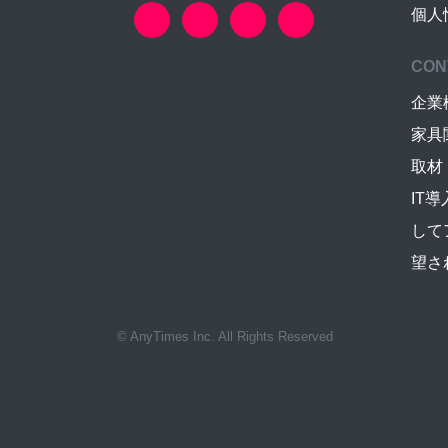
個人
CON
企業
家具
取材
IT
して
望さ
© AnyTimes Inc. All Rights Reserved