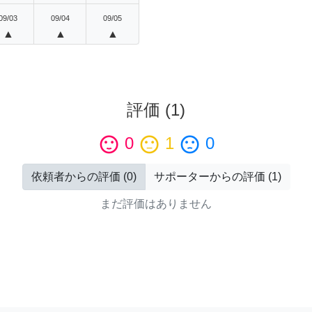
09/03
09/04
09/05
▲
▲
▲
評価
(
1
)
sentiment_satisfied
0
sentiment_neutral
1
sentiment_dissatisfied
0
依頼者からの評価
(
0
)
サポーターからの評価
(
1
)
まだ評価はありません