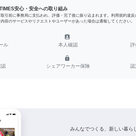
YTIMES安心・安全への取り組み
は取引前に事務局に支払われ、評価・完了後に振り込まれます。利用規約違反
な内容のサービスやリクエストやユーザーがあった場合は通報してください。
assignment_ind
ール
本人確認
評
lock
確認
シェアワーカー保険
認
みんなでつくる、新しい暮ら