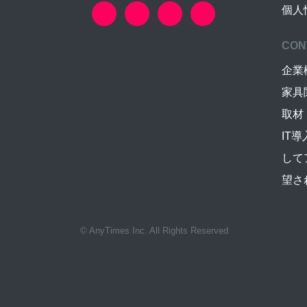
個人
CON
企業
家具
取材
IT
して
望さ
© AnyTimes Inc. All Rights Reserved