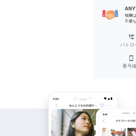
AN
報酬
不審
perm_phone_msg
パトロ
smartphone
番号