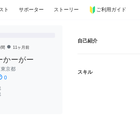
more_horiz
インテリア
趣味・習い事
ペット
料理
スト
サポーター
ストーリー
ご利用ガイド
自己紹介
fiber_manual_record
時間
11ヶ月前
ーかーがー
/
東京都
スキル
ssatisfied
0
認
認