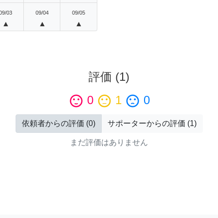
09/03
09/04
09/05
▲
▲
▲
評価
(
1
)
sentiment_satisfied
0
sentiment_neutral
1
sentiment_dissatisfied
0
依頼者からの評価
(
0
)
サポーターからの評価
(
1
)
まだ評価はありません