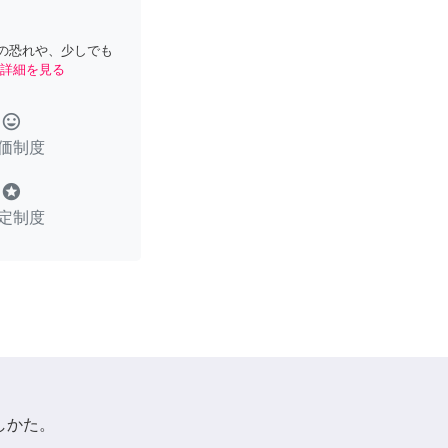
の恐れや、少しでも
詳細を見る
tag_faces
価制度
stars
定制度
しかた。