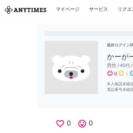
全て
修理・組立
家事
引っ越し
マイページ
サービス
リクエ
最終ログイン
かーが
男性
/
40代
sentiment_satisfied
sentiment_neutral
sentiment_di
0
1
本人確認未確
電話番号未確
favorite_border
0
tag_faces
0