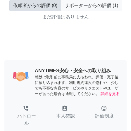
依頼者からの評価
(
0
)
サポーターからの評価
(
1
)
まだ評価はありません
ANYTIMES安心・安全への取り組み
報酬は取引前に事務局に支払われ、評価・完了後
に振り込まれます。利用規約違反の恐れや、少し
でも不審な内容のサービスやリクエストやユーザ
ーがあった場合は通報してください。
詳細を見る
perm_phone_msg
assignment_ind
tag_faces
パトロー
本人確認
評価制度
ル