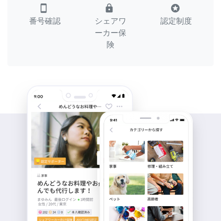
smartphone
lock
stars
番号確認
シェアワ
認定制度
ーカー保
険