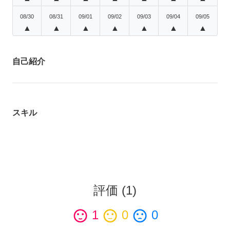
08/30
08/31
09/01
09/02
09/03
09/04
09/05
▲
▲
▲
▲
▲
▲
▲
自己紹介
スキル
評価
(
1
)
sentiment_satisfied
1
sentiment_neutral
0
sentiment_dissatisfied
0