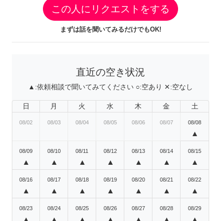
この人にリクエストをする
まずは話を聞いてみるだけでもOK!
直近の空き状況
▲:
依頼相談で聞いてみてください
○:
空あり
✕:
空なし
日
月
火
水
木
金
土
08/02
08/03
08/04
08/05
08/06
08/07
08/08
▲
08/09
08/10
08/11
08/12
08/13
08/14
08/15
▲
▲
▲
▲
▲
▲
▲
08/16
08/17
08/18
08/19
08/20
08/21
08/22
▲
▲
▲
▲
▲
▲
▲
08/23
08/24
08/25
08/26
08/27
08/28
08/29
▲
▲
▲
▲
▲
▲
▲