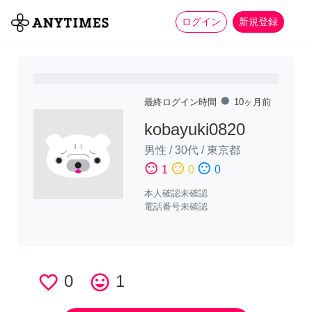
more_horiz
全て
修理・組立
家事
ログイン
新規登録
fiber_manual_record
最終ログイン時間
10ヶ月前
kobayuki0820
男性
/
30代
/
東京都
sentiment_satisfied
sentiment_neutral
sentiment_dissatisfied
1
0
0
本人確認未確認
電話番号未確認
favorite_border
0
tag_faces
1